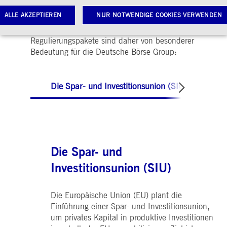
Verbindungen und unterstützen den Aufbau
ALLE AKZEPTIEREN
NUR NOTWENDIGE COOKIES VERWENDEN
effizienter Kapitalmärkte, von denen alle
Marktteilnehmer profitieren. Die folgenden
Regulierungspakete sind daher von besonderer
Bedeutung für die Deutsche Börse Group:
Notwendige Cookies
Leistungs-Cookies
Targeting-Cookies
twendige Cookies ermöglichen Kernfunktionen der Website wie Benutzeranmeldung und
toverwaltung. Ohne diese notwendigen Cookies kann die Website nicht richtig genutzt werden.
Die Spar- und Investitionsunion (SIU)
Gültig
ame
Anbieter / Domain
Beschreibung
bis
pplicationGatewayAffinityCORS
www.deutsche-
Sitzung
Dieses Cookie wird vom
boerse.com
Application Gateway
zusätzlich zu
ApplicationGatewayAffini
Die Spar- und
verwendet, um eine Sticky
Sitzung auch bei
ursprungsübergreifenden
Investitionsunion (SIU)
Anfragen
aufrechtzuerhalten.
pplicationGatewayAffinity
www.deutsche-
Sitzung
Dieses Cookie wird vom
Die Europäische Union (EU) plant die
boerse.com
Application Gateway
Einführung einer Spar- und Investitionsunion,
verwendet, um eine Sticky
Sitzung aufrechtzuerhalte
um privates Kapital in produktive Investitionen