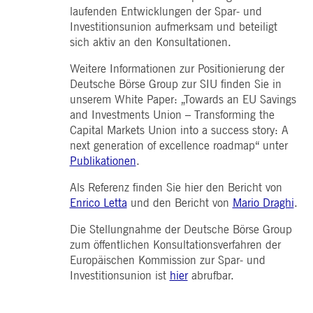
pk_ses.7.5ea9
www.deutsche-
29
Dieser Cookie-Name ist mit der Open Source-
laufenden Entwicklungen der Spar- und
boerse.com
Minuten
Webanalyseplattform von Piwik verknüpft. Es
58
wird verwendet, um Website-Eigentümern
Investitionsunion aufmerksam und beteiligt
Sekunden
dabei zu helfen, das Besucherverhalten zu
sich aktiv an den Konsultationen.
verfolgen und die Leistung der Website zu
messen. Es handelt sich um ein Muster-
Cookie, bei dem auf das Präfix _pk_ses eine
Weitere Informationen zur Positionierung der
kurze Reihe von Zahlen und Buchstaben folgt
von denen angenommen wird, dass sie ein
Deutsche Börse Group zur SIU finden Sie in
Referenzcode für die Domäne sind, die das
unserem White Paper: „Towards an EU Savings
Cookie setzt.
and Investments Union – Transforming the
Capital Markets Union into a success story: A
next generation of excellence roadmap“ unter
Publikationen
.
Als Referenz finden Sie hier den Bericht von
Enrico Letta
und den Bericht von
Mario Draghi
.
Die Stellungnahme der Deutsche Börse Group
zum öffentlichen Konsultationsverfahren der
Europäischen Kommission zur Spar- und
Investitionsunion ist
hier
abrufbar.