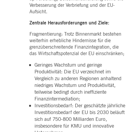
i_gc
5
Wird verwendet, um die
LinkedIn
Verbesserung der Verbriefung und der EU-
Monate
Zustimmung des Gastes
Corporation
4
zur Verwendung von
Aufsicht.
.linkedin.com
Wochen
Cookies für nicht
wesentliche Zwecke zu
Zentrale Herausforderungen und Ziele:
speichern
pplicationGatewayAffinityCORS
deutsche-
Sitzung
Dieses Cookie wird vom
Fragmentierung: Trotz Binnenmarkt bestehen
boerse.com
Application Gateway
zusätzlich zu
weiterhin erhebliche Hindernisse für die
ApplicationGatewayAffini
grenzüberschreitende Finanzintegration, die
verwendet, um die Sticky
Session auch bei Cross-
das Wirtschaftspotenzial der EU einschränken;
Origin-Anfragen
aufrechtzuerhalten.
Geringes Wachstum und geringe
pplicationGatewayAffinityCORS
www.eurex.com
Sitzung
Dieses Cookie wird in
Produktivität: Die EU verzeichnet im
Verbindung mit dem
Lastausgleich verwendet,
Vergleich zu anderen Regionen anhaltend
um sicherzustellen, dass
niedriges Wachstum und Produktivität,
Client-Anfragen auf den
gleichen Server für jede
teilweise bedingt durch ineffiziente
Browsersitzung gerichtet
werden, die
Finanzintermediation;
Benutzererfahrung durch
Investitionsbedarf: Der geschätzte jährliche
die Förderung einer
effektiven
Investitionsbedarf der EU bis 2030 beläuft
Ressourcennutzung zu
sich auf 750-800 Milliarden Euro,
verbessern. Insbesondere
unterstützt die CORS
insbesondere für KMU und innovative
(Cross-Origin Resource
Sharing) Version die