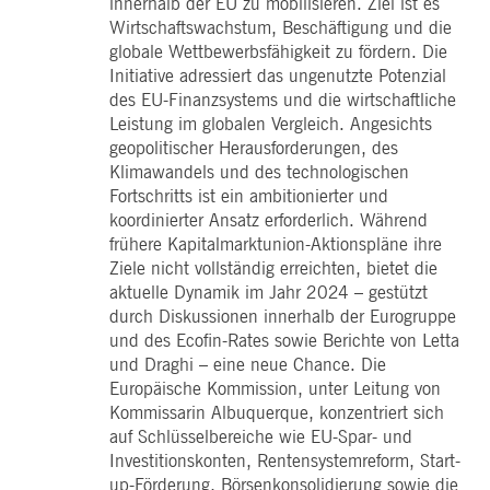
innerhalb der EU zu mobilisieren. Ziel ist es
WSALBCORS
1
Für die weitere
Amazon.com Inc.
Woche
Unterstützung der
broadcaster.walls.io
Wirtschaftswachstum, Beschäftigung und die
Klebrigkeit mit CORS-
globale Wettbewerbsfähigkeit zu fördern. Die
Anwendungsfällen nach
dem Chromium-Update
Initiative adressiert das ungenutzte Potenzial
erstellen wir zusätzliche
Klebrigkeits-Cookies für
des EU-Finanzsystems und die wirtschaftliche
jede dieser dauerbasierte
Leistung im globalen Vergleich. Angesichts
Klebrigkeitsfunktionen mi
dem Namen
geopolitischer Herausforderungen, des
AWSALBCORS (ALB).
Klimawandels und des technologischen
M_SESSIONID
deutsche-
Sitzung
Dieses Cookie ist für die
Fortschritts ist ein ambitionierter und
boerse.com
CAE-Verbindung
koordinierter Ansatz erforderlich. Während
erforderlich.
frühere Kapitalmarktunion-Aktionspläne ihre
ookieScriptConsent
1 Jahr
Dieses Cookie wird vom
CookieScript
Ziele nicht vollständig erreichten, bietet die
Cookie-Script.com-Dienst
.deutsche-
verwendet, um die
boerse.com
aktuelle Dynamik im Jahr 2024 – gestützt
Einwilligungseinstellunge
für Besucher-Cookies zu
durch Diskussionen innerhalb der Eurogruppe
speichern. Das Cookie-
und des Ecofin-Rates sowie Berichte von Letta
Banner von Cookie-
Script.com muss
und Draghi – eine neue Chance. Die
ordnungsgemäß
Europäische Kommission, unter Leitung von
funktionieren.
Kommissarin Albuquerque, konzentriert sich
pplicationGatewayAffinity
deutsche-
Sitzung
Dieses Cookie wird vom
auf Schlüsselbereiche wie EU-Spar- und
boerse.com
Application Gateway zur
Aufrechterhaltung der
Investitionskonten, Rentensystemreform, Start-
Sticky Session verwendet.
up-Förderung, Börsenkonsolidierung sowie die