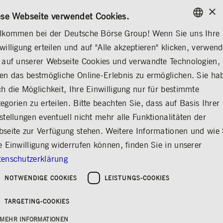
×
/
KONTAKT
REGELWERKE
DE
EN
ese Webseite verwendet Cookies.
lkommen bei der Deutsche Börse Group! Wenn Sie uns Ihre
ENGLISH
willigung erteilen und auf "Alle akzeptieren" klicken, verwen
ÜBER UNS
REGULIERUNG
HORIZONTALE DOSSIERS
GERMAN
 auf unserer Webseite Cookies und verwandte Technologien,
ENGLISH
st-Trading
Indizes & ESG
Horizontale Dossiers
Digital Finance
Regulierung 
en das bestmögliche Online-Erlebnis zu ermöglichen. Sie ha
h die Möglichkeit, Ihre Einwilligung nur für bestimmte
egorien zu erteilen. Bitte beachten Sie, dass auf Basis Ihrer
stellungen eventuell nicht mehr alle Funktionalitäten der
Horizontale Dossiers
seite zur Verfügung stehen. Weitere Informationen und wie 
Teilen
Drucken
e Einwilligung widerrufen können, finden Sie in unserer
enschutzerklärung
Robuste EU-Kapitalmärkte sind notwendig, um
die Finanzierung von EU-Unternehmen
NOTWENDIGE COOKIES
LEISTUNGS-COOKIES
sicherzustellen und ausreichend Liquidität
bereitzustellen, um transformative Prozesse zu
TARGETING-COOKIES
ermöglichen. Als internationale
Börsenorganisation setzen wir auf globale
MEHR INFORMATIONEN