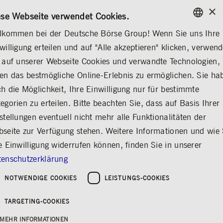
×
/
KONTAKT
REGELWERKE
EN
DE
ese Webseite verwendet Cookies.
lkommen bei der Deutsche Börse Group! Wenn Sie uns Ihre
ENGLISH
willigung erteilen und auf "Alle akzeptieren" klicken, verwen
...
POST-TRADING
SECURITIES SERVICES
GERMAN
 auf unserer Webseite Cookies und verwandte Technologien,
ENGLISH
POST-TRADING
Securities Services
Collateral, Lending & Liquid
en das bestmögliche Online-Erlebnis zu ermöglichen. Sie ha
h die Möglichkeit, Ihre Einwilligung nur für bestimmte
egorien zu erteilen. Bitte beachten Sie, dass auf Basis Ihrer
stellungen eventuell nicht mehr alle Funktionalitäten der
Securities Services
seite zur Verfügung stehen. Weitere Informationen und wie 
Teilen
Drucken
e Einwilligung widerrufen können, finden Sie in unserer
Clearstream: Ein vertrauenswürdiges
enschutzerklärung
Ökosystem in Zeiten des Wandels
NOTWENDIGE COOKIES
LEISTUNGS-COOKIES
Auf dem Kapitalmarkt bewegen sich viele
TARGETING-COOKIES
unterschiedliche Akteure – von Unternehmen,
die Kapital benötigen, bis hin zu Investoren,
MEHR INFORMATIONEN