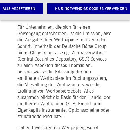
die gute Anlagemöglichkeiten suchen. Sie alle
ALLE AKZEPTIEREN
NUR NOTWENDIGE COOKIES VERWENDEN
eint der Bedarf an vertrauenswürdigen und
zuverlässigen Systemen und Services.
Für Unternehmen, die sich für einen
Notwendige Cookies
Leistungs-Cookies
Targeting-Cookies
Börsengang entscheiden, ist die Emission, also
die Ausgabe ihrer Wertpapiere, ein zentraler
twendige Cookies ermöglichen Kernfunktionen der Website wie Benutzeranmeldung und
Schritt. Innerhalb der Deutsche Börse Group
toverwaltung. Ohne diese notwendigen Cookies kann die Website nicht richtig genutzt werden.
bietet Clearstream als sog. Zentralverwahrer
Gültig
(Central Securities Depository, CSD) Services
ame
Anbieter / Domain
Beschreibung
bis
zu allen Aspekten dieses Themas an,
pplicationGatewayAffinityCORS
www.deutsche-
Sitzung
Dieses Cookie wird vom
beispielsweise die Erfassung der neu
boerse.com
Application Gateway
emittierten Wertpapiere im Buchungssystem,
zusätzlich zu
ApplicationGatewayAffini
die Verwaltung der Wertpapiere sowie die
verwendet, um eine Sticky
Sitzung auch bei
Eröffnung von Wertpapierdepots. Alles
ursprungsübergreifenden
zusammen bildet die Basis für den Handel der
Anfragen
aufrechtzuerhalten.
emittierten Wertpapiere (z. B. Fremd- und
Eigenkapitalinstrumente, Optionsscheine oder
pplicationGatewayAffinity
www.deutsche-
Sitzung
Dieses Cookie wird vom
boerse.com
Application Gateway
strukturierte Produkte).
verwendet, um eine Sticky
Sitzung aufrechtzuerhalte
Haben Investoren ein Wertpapiergeschäft