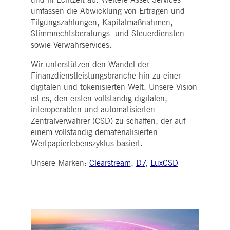
i_gc
5
Wird verwendet, um die
LinkedIn
umfassen die Abwicklung von Erträgen und
Monate
Zustimmung des Gastes
Corporation
4
zur Verwendung von
.linkedin.com
Tilgungszahlungen, Kapitalmaßnahmen,
Wochen
Cookies für nicht
Stimmrechtsberatungs- und Steuerdiensten
wesentliche Zwecke zu
speichern
sowie Verwahrservices.
pplicationGatewayAffinityCORS
deutsche-
Sitzung
Dieses Cookie wird vom
boerse.com
Application Gateway
Wir unterstützen den Wandel der
zusätzlich zu
Finanzdienstleistungsbranche hin zu einer
ApplicationGatewayAffini
verwendet, um die Sticky
digitalen und tokenisierten Welt. Unsere Vision
Session auch bei Cross-
ist es, den ersten vollständig digitalen,
Origin-Anfragen
aufrechtzuerhalten.
interoperablen und automatisierten
Zentralverwahrer (CSD) zu schaffen, der auf
pplicationGatewayAffinityCORS
www.eurex.com
Sitzung
Dieses Cookie wird in
Verbindung mit dem
einem vollständig dematerialisierten
Lastausgleich verwendet,
um sicherzustellen, dass
Wertpapierlebenszyklus basiert.
Client-Anfragen auf den
gleichen Server für jede
Unsere Marken:
Clearstream
,
D7
,
LuxCSD
Browsersitzung gerichtet
werden, die
Benutzererfahrung durch
die Förderung einer
effektiven
Ressourcennutzung zu
verbessern. Insbesondere
unterstützt die CORS
(Cross-Origin Resource
Sharing) Version die