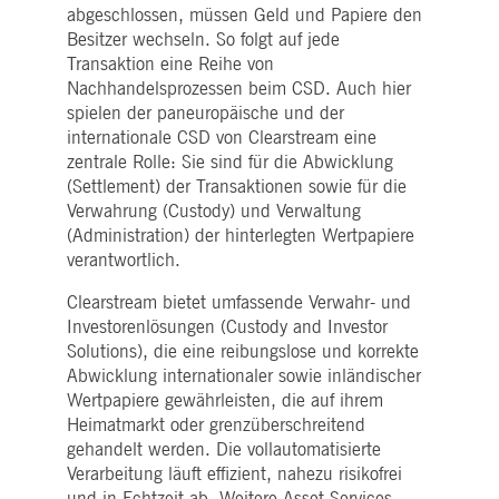
WSALBCORS
1
Für die weitere
Amazon.com Inc.
abgeschlossen, müssen Geld und Papiere den
Woche
Unterstützung der
broadcaster.walls.io
Klebrigkeit mit CORS-
Besitzer wechseln. So folgt auf jede
Anwendungsfällen nach
Transaktion eine Reihe von
dem Chromium-Update
erstellen wir zusätzliche
Nachhandelsprozessen beim CSD. Auch hier
Klebrigkeits-Cookies für
spielen der paneuropäische und der
jede dieser dauerbasierte
Klebrigkeitsfunktionen mi
internationale CSD von Clearstream eine
dem Namen
zentrale Rolle: Sie sind für die Abwicklung
AWSALBCORS (ALB).
(Settlement) der Transaktionen sowie für die
M_SESSIONID
deutsche-
Sitzung
Dieses Cookie ist für die
boerse.com
CAE-Verbindung
Verwahrung (Custody) und Verwaltung
erforderlich.
(Administration) der hinterlegten Wertpapiere
ookieScriptConsent
1 Jahr
Dieses Cookie wird vom
CookieScript
verantwortlich.
Cookie-Script.com-Dienst
.deutsche-
verwendet, um die
boerse.com
Clearstream bietet umfassende Verwahr- und
Einwilligungseinstellunge
für Besucher-Cookies zu
Investorenlösungen (Custody and Investor
speichern. Das Cookie-
Solutions), die eine reibungslose und korrekte
Banner von Cookie-
Script.com muss
Abwicklung internationaler sowie inländischer
ordnungsgemäß
funktionieren.
Wertpapiere gewährleisten, die auf ihrem
Heimatmarkt oder grenzüberschreitend
pplicationGatewayAffinity
deutsche-
Sitzung
Dieses Cookie wird vom
boerse.com
Application Gateway zur
gehandelt werden. Die vollautomatisierte
Aufrechterhaltung der
Verarbeitung läuft effizient, nahezu risikofrei
Sticky Session verwendet.
und in Echtzeit ab. Weitere Asset Services