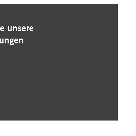
e unsere
lungen
 Registrierung
r Geschäftsbereiche
rekt in Ihre Inbox