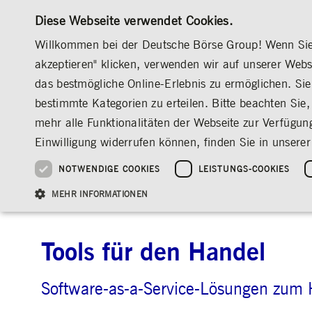
Diese Webseite verwendet Cookies.
Willkommen bei der Deutsche Börse Group! Wenn Sie u
akzeptieren" klicken, verwenden wir auf unserer Web
das bestmögliche Online-Erlebnis zu ermöglichen. Sie 
MÄRKTE & SERVICES
INVESTOR RELATION
bestimmte Kategorien zu erteilen. Bitte beachten Sie, 
ÜBERBLICK
ÜBERBLICK
ÜBERBLICK
ÜBERBLICK
MÄRKTE & SERVICES
INFORMATION TECHNOLOGY
TOOLS FÜR 
mehr alle Funktionalitäten der Webseite zur Verfügun
INVESTMENT
DEUTSCHE BÖRSE GROUP
DEUTSCHE BÖRSE GROUP
DEUTSCHE BÖRSE GROUP
PRE-IPO & LISTIN
CORPORATE GOVE
NEWS & STORIES
NACHHALTIGKEIT
MANAGEMENT SOLUTIONS
AUF EINEN BLICK
AUF EINEN BLICK
Einwilligung widerrufen können, finden Sie in unserer
25 Jahre IPO
Nachhaltigkeitsstrate
Vorstand
ESG-Governance
Software Solutions
Unternehmenskennzahlen
Was wir tun
Going Public
Vorstand
Medienmitteilungen
Organisation
Reports, Statements, 
NOTWENDIGE COOKIES
LEISTUNGS-COOKIES
ESG-Daten & -Research
Ziele & Ausblick
Unsere Strategie
Being Public
Aufsichtsrat
Insights
INFORMATION TECHNOLOGY
7 Market Technology
Tools für d
Standorte weltweit
Guidelines
Index
Unser ESG-Profil
Unternehmenskennzahlen
Marktstruktur
Vergütung
Explainers
Veranstaltungen
Inklusion & Chanceng
Statistiken
Statistiken & Rundsc
Abschlussprüfer
Social Media
MEHR INFORMATIONEN
Group-Websites
Kontakt
Strategische
Entsprechenserkläru
Veranstaltungsformat
Satzung
Compliance
NACHWUCHSFÖRDERUNG
Tools für den Handel
PR-Volontariat
Angebote für Journalist*innen
HAUPTVERSAMMLUNG
PRÄSENTATIONEN
Notwendige Cookies ermöglichen Kernfunktionen der Website wie Benutzeranmeldun
Software-as-a-Service-Lösungen zum 
Archiv
Gültig
Name
Anbieter / Domain
Beschrei
bis