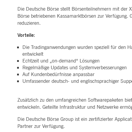
ApplicationGatewayAffinityCORS
www.deutsche-
Sitzung
Dieses Co
MARKTDATEN & ANALYTICS
REGULIERUNG
CLEARING
KONTAKT & SERVI
Die Deutsche Börse stellt Börsenteilnehmern mit der 
boerse.com
Anfragen 
Handel, Clearing & Daten
Hotlines
Börse betriebenen Kassamarktbörsen zur Verfügung. Ge
ApplicationGatewayAffinity
www.deutsche-
Sitzung
Dieses Co
Post-Trading
Adressen
Marktdaten in Echtzeit
Clearinghäuser
boerse.com
reduzieren.
Indizes & ESG
Lieferantenportal
Analytics
Regelwerke
Horizontale Dossiers
Hinweisgebersystem
AWSALBCORS
1
Für die w
Historische Marktdaten
Amazon.com Inc.
News & Statistiken
Digital Finance
Meldung von Schwach
Woche
dauerbas
broadcaster.walls.io
Vorteile:
Referenzdaten
Regulierung nachhaltiger
Börsenlexikon
Finanzen
CM_SESSIONID
deutsche-
Sitzung
Dieses Co
Die Tradinganwendungen wurden speziell für den H
boerse.com
Publikationen
entwickelt
CookieScriptConsent
1 Jahr
Dieses Co
CookieScript
Script.c
.deutsche-
Echtzeit und „on-demand“ Lösungen
boerse.com
Regelmäßige Updates und Systemverbesserungen
ApplicationGatewayAffinity
deutsche-
Sitzung
Dieses Co
Auf Kundenbedürfnisse anpassbar
boerse.com
Umfassender deutsch- und englischsprachiger Supp
li_gc
5
Wird verw
LinkedIn
Monate
Corporation
4
.linkedin.com
Wochen
Zusätzlich zu den umfangreichen Softwarepaketen biet
ApplicationGatewayAffinityCORS
deutsche-
Sitzung
Dieses Co
entwickeln. Geteilte Infrastruktur und Netzwerke ermö
boerse.com
aufrechtz
Die Deutsche Börse Group ist ein zertifizierter Applic
ApplicationGatewayAffinityCORS
www.eurex.com
Sitzung
Dieses Co
gerichtet
Partner zur Verfügung.
Resource 