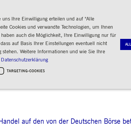
ns Ihre Einwilligung erteilen und auf "Alle
seite Cookies und verwandte Technologien, um Ihnen
haben auch die Möglichkeit, Ihre Einwilligung nur für
S
MEDIA
KARRIERE
ÜBER UNS
dass auf Basis Ihrer Einstellungen eventuell nicht
AL
DEN HANDEL
g stehen. Weitere Informationen und wie Sie Ihre
G
RNANCE
HANDEL
AKTIE & ANLEIHEN
MEDIENKALENDER
ENGAGEMENT
FINANZB
MEDIATH
Datenschutzerklärung
gie
Bildung
Börse erleben
Frankfurter Wertpapierbörse
Stammdaten
Geschäftsb
Fotos
Policies &
Kultur
TARGETING-COOKIES
Handelsplätze
Kennzahlen & Dividende
Zwischenb
Videos
en Handel
API-Platform
Service-Status
Sozialer Zusammenhalt
Regelwerke
Analyst*innen
Archiv
Audio
leichheit
hreiben
Handelsnews
Aktionärsstruktur
ng
Handelsstatistiken
Aktienrückkauf
e
Anleihen
Kredit-Ratings
Notwendige Cookies
Leistungs-Cookies
Targeting-Cookies
STATISTIKEN
MITTEIL
g und Kontoverwaltung. Ohne diese notwendigen Cookies kann die Website nicht richtig genut
Handel auf den von der Deutschen Börse be
Medienmit
bung
Ad-hoc-M
Eigengesch