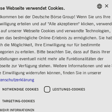
×
/
KONTAKT
REGELWERKE
DE
EN
ese Webseite verwendet Cookies.
lkommen bei der Deutsche Börse Group! Wenn Sie uns Ihre
ENGLISH
willigung erteilen und auf "Alle akzeptieren" klicken, verwen
MEDIA
MEDIENKALENDER
GERMAN
 auf unserer Webseite Cookies und verwandte Technologien,
ENGLISH
inen Blick
News & Stories
Medienkalender
Mediathek
Medienkontakte
Nach
en das bestmögliche Online-Erlebnis zu ermöglichen. Sie ha
h die Möglichkeit, Ihre Einwilligung nur für bestimmte
egorien zu erteilen. Bitte beachten Sie, dass auf Basis Ihrer
stellungen eventuell nicht mehr alle Funktionalitäten der
Medienkalender
seite zur Verfügung stehen. Weitere Informationen und wie 
Teilen
Drucken
e Einwilligung widerrufen können, finden Sie in unserer
enschutzerklärung
Der Kalender bietet einen Überblick über
relevante Medientermine der Deutsche Börse
NOTWENDIGE COOKIES
LEISTUNGS-COOKIES
Group. Über die Links gelangen Sie zu
weiterführenden Informationen und zu den
TARGETING-COOKIES
Veranstaltungsunterlagen.
MEHR INFORMATIONEN