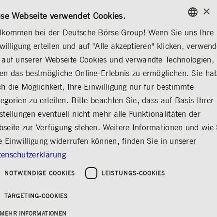
×
/
KONTAKT
REGELWERKE
EN
DE
ese Webseite verwendet Cookies.
lkommen bei der Deutsche Börse Group! Wenn Sie uns Ihre
ENGLISH
willigung erteilen und auf "Alle akzeptieren" klicken, verwen
ÜBER UNS
DEUTSCHE BÖRSE GROUP
VORSTAND
GERMAN
 auf unserer Webseite Cookies und verwandte Technologien,
ENGLISH
SE GROUP
25 Jahre IPO
Vorstand
Organisation
Standorte weltweit
Veranstal
en das bestmögliche Online-Erlebnis zu ermöglichen. Sie ha
h die Möglichkeit, Ihre Einwilligung nur für bestimmte
egorien zu erteilen. Bitte beachten Sie, dass auf Basis Ihrer
stellungen eventuell nicht mehr alle Funktionalitäten der
Vorstand der Deutsche
seite zur Verfügung stehen. Weitere Informationen und wie 
Börse AG
e Einwilligung widerrufen können, finden Sie in unserer
enschutzerklärung
Teilen
Drucken
NOTWENDIGE COOKIES
LEISTUNGS-COOKIES
TARGETING-COOKIES
MEHR INFORMATIONEN