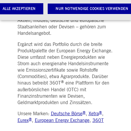
Xetra und Deutsche Börse Frankfurt
abgewickelt. Auch Derivate, Terminprodukte,
ALLE AKZEPTIEREN
NUR NOTWENDIGE COOKIES VERWENDEN
die auf anderen Anlageklassen basieren - etwa
Aktien, Indizes, deutsche und europäische
Staatsanleihen oder Devisen – gehören zum
Handelsangebot.
Notwendige Cookies
Leistungs-Cookies
Targeting-Cookies
twendige Cookies ermöglichen Kernfunktionen der Website wie Benutzeranmeldung und
Ergänzt wird das Portfolio durch die breite
toverwaltung. Ohne diese notwendigen Cookies kann die Website nicht richtig genutzt werden.
Produktpalette der European Energy Exchange.
Diese umfasst neben Energieprodukten wie
Gültig
ame
Anbieter / Domain
Beschreibung
bis
Strom auch energienahe Handelsinstrumente
wie Emissionszertifikate sowie Rohstoffe
pplicationGatewayAffinityCORS
www.deutsche-
Sitzung
Dieses Cookie wird vom
boerse.com
Application Gateway
(Commodities), etwa Agrarprodukte. Darüber
zusätzlich zu
®
hinaus betreibt 360T
eine Plattform für den
ApplicationGatewayAffini
verwendet, um eine Sticky
außerbörslichen Handel (OTC) mit
Sitzung auch bei
ursprungsübergreifenden
Finanzinstrumenten wie Devisen,
Anfragen
Geldmarktprodukten und Zinssätzen.
aufrechtzuerhalten.
pplicationGatewayAffinity
www.deutsche-
Sitzung
Dieses Cookie wird vom
®
®
Unsere Marken:
Deutsche Börse
,
Xetra
,
boerse.com
Application Gateway
®
verwendet, um eine Sticky
Eurex
,
European Energy Exchange
,
360T
Sitzung aufrechtzuerhalte