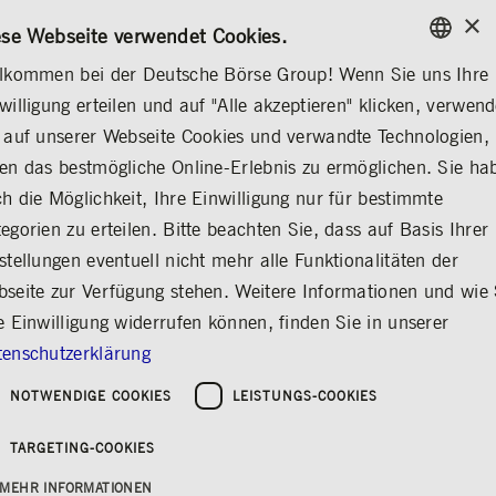
×
/
KONTAKT
REGELWERKE
EN
DE
ese Webseite verwendet Cookies.
lkommen bei der Deutsche Börse Group! Wenn Sie uns Ihre
ENGLISH
willigung erteilen und auf "Alle akzeptieren" klicken, verwen
MÄRKTE & SERVICES
HANDEL
GERMAN
 auf unserer Webseite Cookies und verwandte Technologien,
ENGLISH
HANDEL
Frankfurter Wertpapierbörse
Handelsplätze
Regelwerke
en das bestmögliche Online-Erlebnis zu ermöglichen. Sie ha
h die Möglichkeit, Ihre Einwilligung nur für bestimmte
egorien zu erteilen. Bitte beachten Sie, dass auf Basis Ihrer
stellungen eventuell nicht mehr alle Funktionalitäten der
Handel
Teilen
Drucken
seite zur Verfügung stehen. Weitere Informationen und wie 
We make markets work
e Einwilligung widerrufen können, finden Sie in unserer
enschutzerklärung
Die Deutsche Börse Group betreibt regulierte
NOTWENDIGE COOKIES
LEISTUNGS-COOKIES
Handelsplätze für eine Vielzahl von Produkten
– darunter Aktien, Exchange Traded Products
TARGETING-COOKIES
(ETPs), Anleihen und viele weitere. Der Handel
wird über die Plattformen Deutsche Börse
MEHR INFORMATIONEN