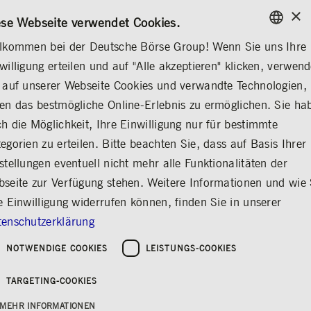
×
/
KONTAKT
REGELWERKE
DE
EN
ese Webseite verwendet Cookies.
lkommen bei der Deutsche Börse Group! Wenn Sie uns Ihre
ENGLISH
willigung erteilen und auf "Alle akzeptieren" klicken, verwen
ÜBER UNS
KONTAKT & SERVICES
BÖRSENLEXIKON
GERMAN
 auf unserer Webseite Cookies und verwandte Technologien,
ENGLISH
Hinweisgebersystem
Meldung von Schwachstellen
Börsenlexikon
en das bestmögliche Online-Erlebnis zu ermöglichen. Sie ha
h die Möglichkeit, Ihre Einwilligung nur für bestimmte
egorien zu erteilen. Bitte beachten Sie, dass auf Basis Ihrer
stellungen eventuell nicht mehr alle Funktionalitäten der
Börsenlexikon
seite zur Verfügung stehen. Weitere Informationen und wie 
Teilen
Drucken
e Einwilligung widerrufen können, finden Sie in unserer
enschutzerklärung
Unser Börsenlexikon erläutert die wichtigsten
Begriffe rund um die Börse und sollte keine
NOTWENDIGE COOKIES
LEISTUNGS-COOKIES
Fragen offen lassen. Falls Sie dennoch einen
Begriff vermissen, schreiben Sie uns eine
E-
TARGETING-COOKIES
Mail
. Wir nehmen den Begriff dann auf.
MEHR INFORMATIONEN