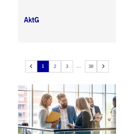
AktG
1
...
2
3
38