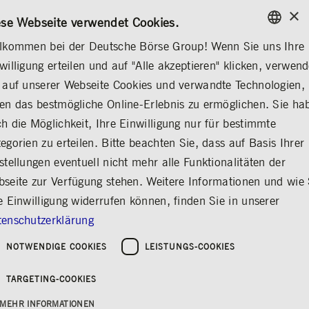
×
/
KONTAKT
REGELWERKE
DE
EN
ese Webseite verwendet Cookies.
lkommen bei der Deutsche Börse Group! Wenn Sie uns Ihre
ENGLISH
willigung erteilen und auf "Alle akzeptieren" klicken, verwen
...
CORPORATE GOVERNANCE
SATZUNG
GERMAN
 auf unserer Webseite Cookies und verwandte Technologien,
ENGLISH
tung
Abschlussprüfer
Entsprechenserklärung
Satzung
Compliance
en das bestmögliche Online-Erlebnis zu ermöglichen. Sie ha
h die Möglichkeit, Ihre Einwilligung nur für bestimmte
egorien zu erteilen. Bitte beachten Sie, dass auf Basis Ihrer
stellungen eventuell nicht mehr alle Funktionalitäten der
Satzung
Teilen
Drucken
seite zur Verfügung stehen. Weitere Informationen und wie 
e Einwilligung widerrufen können, finden Sie in unserer
Nachfolgend stellen wir Ihnen die Satzung der
enschutzerklärung
Deutsche Börse AG in der Fassung vom 13.
Mai 2026 zum Download bereit.
NOTWENDIGE COOKIES
LEISTUNGS-COOKIES
TARGETING-COOKIES
Weitere Informationen
MEHR INFORMATIONEN