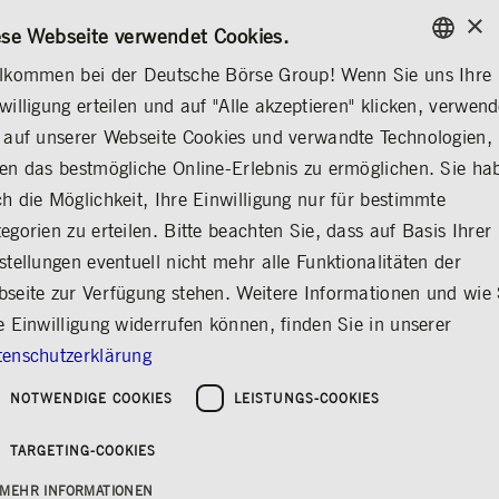
×
/
KONTAKT
REGELWERKE
EN
DE
ese Webseite verwendet Cookies.
lkommen bei der Deutsche Börse Group! Wenn Sie uns Ihre
ENGLISH
willigung erteilen und auf "Alle akzeptieren" klicken, verwen
MEDIA
NEWS & STORIES
INSIGHTS
GERMAN
 auf unserer Webseite Cookies und verwandte Technologien,
ENGLISH
 & STORIES
Medienmitteilungen
Insights
Explainers
Social Media
en das bestmögliche Online-Erlebnis zu ermöglichen. Sie ha
h die Möglichkeit, Ihre Einwilligung nur für bestimmte
egorien zu erteilen. Bitte beachten Sie, dass auf Basis Ihrer
Teilen
Drucken
stellungen eventuell nicht mehr alle Funktionalitäten der
Unser Online-Magazin bietet aktuelle Einblicke
seite zur Verfügung stehen. Weitere Informationen und wie 
in spannende Initiativen, Innovationen und
e Einwilligung widerrufen können, finden Sie in unserer
Trends rund um Europas erfolgreichste
enschutzerklärung
Börsenorganisation und führenden
Marktinfrastrukturanbieter.
NOTWENDIGE COOKIES
LEISTUNGS-COOKIES
Filtern Sie die Artikel zur Deutsche Börse
Group, für die Sie sich interessieren:
TARGETING-COOKIES
MEHR INFORMATIONEN