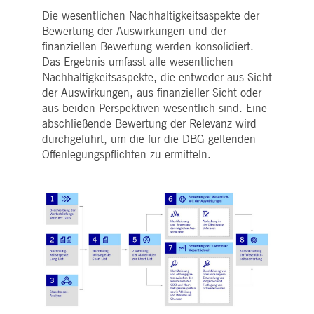
pk_ses.7.5ea9
www.deutsche-
29
Dieser Cookie-Name ist mit der Open Source-
boerse.com
Minuten
Webanalyseplattform von Piwik verknüpft. Es
Die wesentlichen Nachhaltigkeitsaspekte der
58
wird verwendet, um Website-Eigentümern
Bewertung der Auswirkungen und der
Sekunden
dabei zu helfen, das Besucherverhalten zu
verfolgen und die Leistung der Website zu
finanziellen Bewertung werden konsolidiert.
messen. Es handelt sich um ein Muster-
Das Ergebnis umfasst alle wesentlichen
Cookie, bei dem auf das Präfix _pk_ses eine
kurze Reihe von Zahlen und Buchstaben folgt
Nachhaltigkeitsaspekte, die entweder aus Sicht
von denen angenommen wird, dass sie ein
Referenzcode für die Domäne sind, die das
der Auswirkungen, aus finanzieller Sicht oder
Cookie setzt.
aus beiden Perspektiven wesentlich sind. Eine
abschließende Bewertung der Relevanz wird
durchgeführt, um die für die DBG geltenden
Offenlegungspflichten zu ermitteln.