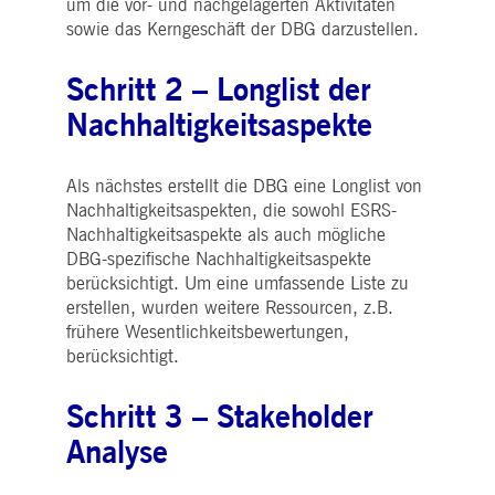
um die vor- und nachgelagerten Aktivitäten
WSALBCORS
1
Für die weitere
Amazon.com Inc.
Woche
Unterstützung der
broadcaster.walls.io
sowie das Kerngeschäft der DBG darzustellen.
Klebrigkeit mit CORS-
Anwendungsfällen nach
dem Chromium-Update
Schritt 2 – Longlist der
erstellen wir zusätzliche
Klebrigkeits-Cookies für
jede dieser dauerbasierte
Nachhaltigkeitsaspekte
Klebrigkeitsfunktionen mi
dem Namen
AWSALBCORS (ALB).
Als nächstes erstellt die DBG eine Longlist von
M_SESSIONID
deutsche-
Sitzung
Dieses Cookie ist für die
boerse.com
CAE-Verbindung
Nachhaltigkeitsaspekten, die sowohl ESRS-
erforderlich.
Nachhaltigkeitsaspekte als auch mögliche
ookieScriptConsent
1 Jahr
Dieses Cookie wird vom
CookieScript
DBG-spezifische Nachhaltigkeitsaspekte
Cookie-Script.com-Dienst
.deutsche-
berücksichtigt. Um eine umfassende Liste zu
verwendet, um die
boerse.com
Einwilligungseinstellunge
erstellen, wurden weitere Ressourcen, z.B.
für Besucher-Cookies zu
frühere Wesentlichkeitsbewertungen,
speichern. Das Cookie-
Banner von Cookie-
berücksichtigt.
Script.com muss
ordnungsgemäß
funktionieren.
Schritt 3 – Stakeholder
pplicationGatewayAffinity
deutsche-
Sitzung
Dieses Cookie wird vom
boerse.com
Application Gateway zur
Analyse
Aufrechterhaltung der
Sticky Session verwendet.