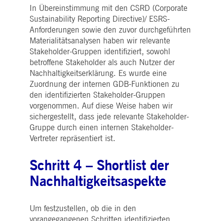
i_gc
5
Wird verwendet, um die
LinkedIn
In Übereinstimmung mit den CSRD (Corporate
Monate
Zustimmung des Gastes
Corporation
4
zur Verwendung von
Sustainability Reporting Directive)/ ESRS-
.linkedin.com
Wochen
Cookies für nicht
Anforderungen sowie den zuvor durchgeführten
wesentliche Zwecke zu
speichern
Materialitätsanalysen haben wir relevante
Stakeholder-Gruppen identifiziert, sowohl
pplicationGatewayAffinityCORS
deutsche-
Sitzung
Dieses Cookie wird vom
boerse.com
Application Gateway
betroffene Stakeholder als auch Nutzer der
zusätzlich zu
Nachhaltigkeitserklärung. Es wurde eine
ApplicationGatewayAffini
verwendet, um die Sticky
Zuordnung der internen GDB-Funktionen zu
Session auch bei Cross-
den identifizierten Stakeholder-Gruppen
Origin-Anfragen
aufrechtzuerhalten.
vorgenommen. Auf diese Weise haben wir
pplicationGatewayAffinityCORS
www.eurex.com
Sitzung
Dieses Cookie wird in
sichergestellt, dass jede relevante Stakeholder-
Verbindung mit dem
Gruppe durch einen internen Stakeholder-
Lastausgleich verwendet,
um sicherzustellen, dass
Vertreter repräsentiert ist.
Client-Anfragen auf den
gleichen Server für jede
Browsersitzung gerichtet
Schritt 4 – Shortlist der
werden, die
Benutzererfahrung durch
Nachhaltigkeitsaspekte
die Förderung einer
effektiven
Ressourcennutzung zu
verbessern. Insbesondere
unterstützt die CORS
Um festzustellen, ob die in den
(Cross-Origin Resource
vorangegangenen Schritten identifizierten
Sharing) Version die