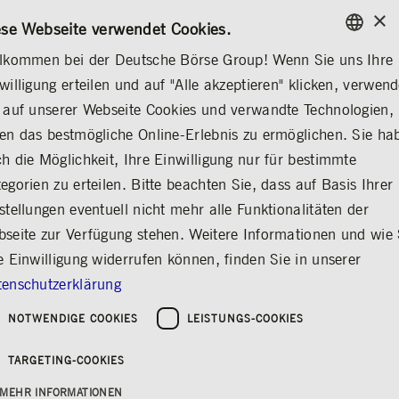
×
/
KONTAKT
REGELWERKE
EN
DE
ese Webseite verwendet Cookies.
lkommen bei der Deutsche Börse Group! Wenn Sie uns Ihre
ENGLISH
willigung erteilen und auf "Alle akzeptieren" klicken, verwen
ÜBER UNS
NACHHALTIGKEIT
MATERIALITÄTSANALYSE
GERMAN
 auf unserer Webseite Cookies und verwandte Technologien,
ENGLISH
en das bestmögliche Online-Erlebnis zu ermöglichen. Sie ha
CSRD
h die Möglichkeit, Ihre Einwilligung nur für bestimmte
egorien zu erteilen. Bitte beachten Sie, dass auf Basis Ihrer
Materialitätsanalyse
stellungen eventuell nicht mehr alle Funktionalitäten der
Prozess
seite zur Verfügung stehen. Weitere Informationen und wie 
e Einwilligung widerrufen können, finden Sie in unserer
Teilen
Drucken
enschutzerklärung
Die Deutsche Börse Group (DBG) verfolgt einen
mehrstufigen Ansatz zur Identifizierung der
NOTWENDIGE COOKIES
LEISTUNGS-COOKIES
wesentlichsten Nachhaltigkeitsaspekte bei der
Durchführung der doppelten
TARGETING-COOKIES
Materialitätsanaylse gemäß den European
MEHR INFORMATIONEN
Sustainability Reporting Standards (ESRS).