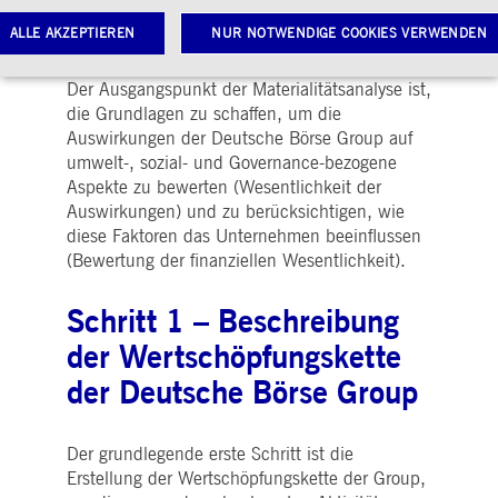
Weitere Informationen finden Sie in der
ALLE AKZEPTIEREN
NUR NOTWENDIGE COOKIES VERWENDEN
untenstehenden Grafik.
Der Ausgangspunkt der Materialitätsanalyse ist,
die Grundlagen zu schaffen, um die
Notwendige Cookies
Leistungs-Cookies
Targeting-Cookies
Auswirkungen der Deutsche Börse Group auf
umwelt-, sozial- und Governance-bezogene
twendige Cookies ermöglichen Kernfunktionen der Website wie Benutzeranmeldung und
toverwaltung. Ohne diese notwendigen Cookies kann die Website nicht richtig genutzt werden.
Aspekte zu bewerten (Wesentlichkeit der
Auswirkungen) und zu berücksichtigen, wie
Gültig
ame
Anbieter / Domain
Beschreibung
diese Faktoren das Unternehmen beeinflussen
bis
(Bewertung der finanziellen Wesentlichkeit).
pplicationGatewayAffinityCORS
www.deutsche-
Sitzung
Dieses Cookie wird vom
boerse.com
Application Gateway
zusätzlich zu
Schritt 1 – Beschreibung
ApplicationGatewayAffini
verwendet, um eine Sticky
Sitzung auch bei
der Wertschöpfungskette
ursprungsübergreifenden
Anfragen
der Deutsche Börse Group
aufrechtzuerhalten.
pplicationGatewayAffinity
www.deutsche-
Sitzung
Dieses Cookie wird vom
boerse.com
Application Gateway
Der grundlegende erste Schritt ist die
verwendet, um eine Sticky
Sitzung aufrechtzuerhalte
Erstellung der Wertschöpfungskette der Group,