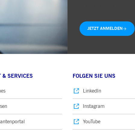
Monatliche Handelsstat
JETZT ANMELDEN
 & SERVICES
FOLGEN SIE UNS
nes
LinkedIn
sen
Instagram
rantenportal
YouTube