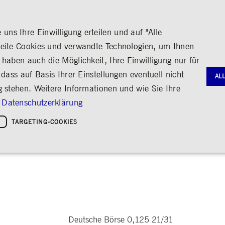
ns Ihre Einwilligung erteilen und auf "Alle
seite Cookies und verwandte Technologien, um Ihnen
haben auch die Möglichkeit, Ihre Einwilligung nur für
S
MEDIA
KARRIERE
ÜBER UNS
dass auf Basis Ihrer Einstellungen eventuell nicht
AL
g stehen. Weitere Informationen und wie Sie Ihre
G
RNANCE
HANDEL
AKTIE & ANLEIHEN
MEDIENKALENDER
ENGAGEMENT
FINANZB
MEDIATH
Datenschutzerklärung
gie
Bildung
Börse erleben
Frankfurter Wertpapierbörse
Stammdaten
Geschäftsb
Fotos
Policies &
Kultur
TARGETING-COOKIES
21/31
Handelsplätze
Kennzahlen & Dividende
Zwischenb
Videos
Sozialer Zusammenhalt
Regelwerke
Analyst*innen
Archiv
Audio
leichheit
hreiben
Handelsnews
Aktionärsstruktur
ng
Handelsstatistiken
Aktienrückkauf
e
Anleihen
Kredit-Ratings
Notwendige Cookies
Leistungs-Cookies
Targeting-Cookies
STATISTIKEN
MITTEIL
g und Kontoverwaltung. Ohne diese notwendigen Cookies kann die Website nicht richtig genut
Medienmit
bung
Ad-hoc-M
Deutsche Börse 0,125 21/31
Eigengesch