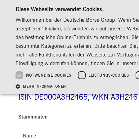
Diese Webseite verwendet Cookies.
Willkommen bei der Deutsche Börse Group! Wenn Sie u
akzeptieren" klicken, verwenden wir auf unserer Web
das bestmögliche Online-Erlebnis zu ermöglichen. Sie 
MÄRKTE & SERVICES
INVESTOR RELATION
bestimmte Kategorien zu erteilen. Bitte beachten Sie, 
ÜBERBLICK
ÜBERBLICK
ÜBERBLICK
ÜBERBLICK
INVESTOR RELATIONS
AKTIE & ANLEIHEN
STAMMDATEN
mehr alle Funktionalitäten der Webseite zur Verfügun
INVESTMENT
DEUTSCHE BÖRSE GROUP
DEUTSCHE BÖRSE GROUP
DEUTSCHE BÖRSE GROUP
PRE-IPO & LISTIN
CORPORATE GOVE
NEWS & STORIES
NACHHALTIGKEIT
MANAGEMENT SOLUTIONS
AUF EINEN BLICK
AUF EINEN BLICK
Einwilligung widerrufen können, finden Sie in unserer
25 Jahre IPO
Nachhaltigkeitsstrate
Vorstand
ESG-Governance
Software Solutions
Unternehmenskennzahlen
Was wir tun
Going Public
Vorstand
Medienmitteilungen
Organisation
Reports, Statements, 
NOTWENDIGE COOKIES
LEISTUNGS-COOKIES
Deutsche Börse 0,125 
ESG-Daten & -Research
Ziele & Ausblick
Unsere Strategie
Being Public
Aufsichtsrat
Insights
Standorte weltweit
Guidelines
Index
Unser ESG-Profil
Unternehmenskennzahlen
Marktstruktur
Vergütung
Explainers
Veranstaltungen
Inklusion & Chanceng
Statistiken
Statistiken & Rundsc
Abschlussprüfer
Social Media
MEHR INFORMATIONEN
Group-Websites
Kontakt
Strategische
Entsprechenserkläru
ISIN DE000A3H2465, WKN A3H246
Veranstaltungsformat
Satzung
Compliance
NACHWUCHSFÖRDERUNG
PR-Volontariat
Stammdaten
Angebote für Journalist*innen
HAUPTVERSAMMLUNG
PRÄSENTATIONEN
Notwendige Cookies ermöglichen Kernfunktionen der Website wie Benutzeranmeldun
Archiv
Gültig
Name
Anbieter / Domain
Beschrei
bis
Name