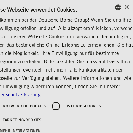
×
/
KONTAKT
REGELWERKE
DE
EN
ese Webseite verwendet Cookies.
lkommen bei der Deutsche Börse Group! Wenn Sie uns Ihre
ENGLISH
willigung erteilen und auf "Alle akzeptieren" klicken, verwen
...
CORPORATE GOVERNANCE
AUFSICHTSRAT
GERMAN
 auf unserer Webseite Cookies und verwandte Technologien,
ENGLISH
en das bestmögliche Online-Erlebnis zu ermöglichen. Sie ha
Maria-Regina Wohak
h die Möglichkeit, Ihre Einwilligung nur für bestimmte
egorien zu erteilen. Bitte beachten Sie, dass auf Basis Ihrer
Teilen
Drucken
stellungen eventuell nicht mehr alle Funktionalitäten der
seite zur Verfügung stehen. Weitere Informationen und wie 
e Einwilligung widerrufen können, finden Sie in unserer
enschutzerklärung
NOTWENDIGE COOKIES
LEISTUNGS-COOKIES
TARGETING-COOKIES
MEHR INFORMATIONEN