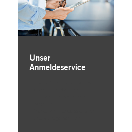
Unser
Anmeldeservice
Investor-Relations-Updates
direkt in Ihr Postfach
Einfache und kostenlose
Registrierung
Monatliche Handelsstatistiken
und wichtige Kennzahlen