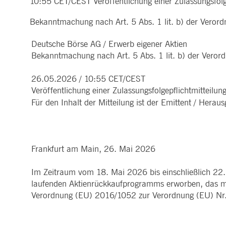
10:55 CET/CEST Veröffentlichung einer Zulassungsfolge
ApplicationGatewayAffinityCORS
www.deutsche-
Sitzung
Dieses Co
MARKTDATEN & ANALYTICS
REGULIERUNG
CLEARING
KONTAKT & SERVI
boerse.com
Anfragen 
Bekanntmachung nach Art. 5 Abs. 1 lit. b) der Veror
Handel, Clearing & Daten
Hotlines
ApplicationGatewayAffinity
www.deutsche-
Sitzung
Dieses Co
Post-Trading
Adressen
Marktdaten in Echtzeit
Clearinghäuser
boerse.com
Indizes & ESG
Lieferantenportal
Analytics
Deutsche Börse AG / Erwerb eigener Aktien
Regelwerke
Horizontale Dossiers
Hinweisgebersystem
AWSALBCORS
1
Für die w
Historische Marktdaten
Amazon.com Inc.
News & Statistiken
Bekanntmachung nach Art. 5 Abs. 1 lit. b) der Veror
Digital Finance
Meldung von Schwach
Woche
dauerbas
broadcaster.walls.io
Referenzdaten
Regulierung nachhaltiger
Börsenlexikon
Finanzen
CM_SESSIONID
deutsche-
Sitzung
Dieses Co
26.05.2026 / 10:55 CET/CEST
boerse.com
Publikationen
Veröffentlichung einer Zulassungsfolgepflichtmitteilun
CookieScriptConsent
1 Jahr
Dieses Co
CookieScript
Für den Inhalt der Mitteilung ist der Emittent / Herau
Script.c
.deutsche-
boerse.com
ApplicationGatewayAffinity
deutsche-
Sitzung
Dieses Co
boerse.com
li_gc
5
Wird verw
LinkedIn
Frankfurt am Main, 26. Mai 2026
Monate
Corporation
4
.linkedin.com
Wochen
Im Zeitraum vom 18. Mai 2026 bis einschließlich 22
ApplicationGatewayAffinityCORS
deutsche-
Sitzung
Dieses Co
laufenden Aktienrückkaufprogramms erworben, das m
boerse.com
aufrechtz
Verordnung (EU) 2016/1052 zur Verordnung (EU) Nr
ApplicationGatewayAffinityCORS
www.eurex.com
Sitzung
Dieses Co
gerichtet
Resource 