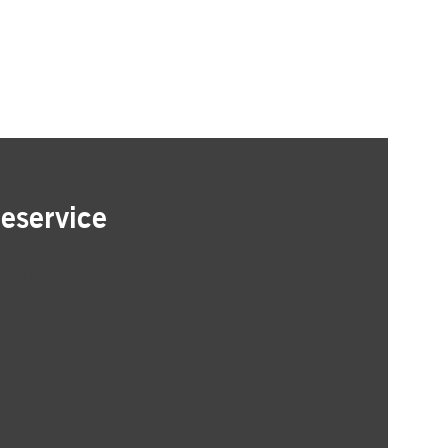
eservice
tes direkt in Ihr Postfach
 Registrierung
istiken und wichtige Kennzahlen