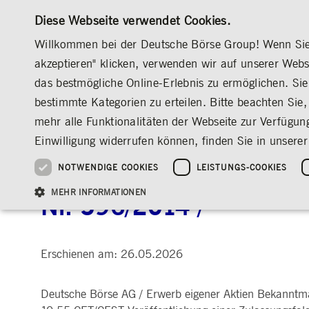
Diese Webseite verwendet Cookies.
Willkommen bei der Deutsche Börse Group! Wenn Sie u
akzeptieren" klicken, verwenden wir auf unserer Web
das bestmögliche Online-Erlebnis zu ermöglichen. Sie 
MÄRKTE & SERVICES
INVESTOR RELATION
bestimmte Kategorien zu erteilen. Bitte beachten Sie, 
ÜBERBLICK
ÜBERBLICK
ÜBERBLICK
ÜBERBLICK
INVESTOR RELATIONS
MITTEILUNGEN & SERVICES
SONSTIGE 
mehr alle Funktionalitäten der Webseite zur Verfügun
INVESTMENT
DEUTSCHE BÖRSE GROUP
DEUTSCHE BÖRSE GROUP
DEUTSCHE BÖRSE GROUP
PRE-IPO & LISTIN
CORPORATE GOVE
NEWS & STORIES
NACHHALTIGKEIT
MANAGEMENT SOLUTIONS
AUF EINEN BLICK
AUF EINEN BLICK
Einwilligung widerrufen können, finden Sie in unserer
25 Jahre IPO
Nachhaltigkeitsstrate
Vorstand
ESG-Governance
Software Solutions
Unternehmenskennzahlen
Was wir tun
Going Public
Vorstand
Medienmitteilungen
Organisation
Reports, Statements, 
NOTWENDIGE COOKIES
LEISTUNGS-COOKIES
Bekanntmachung nach Art
ESG-Daten & -Research
Ziele & Ausblick
Unsere Strategie
Being Public
Aufsichtsrat
Insights
Standorte weltweit
Guidelines
Index
Unser ESG-Profil
Unternehmenskennzahlen
Marktstruktur
Vergütung
Explainers
Veranstaltungen
Inklusion & Chanceng
Statistiken
Statistiken & Rundsc
Abschlussprüfer
Social Media
MEHR INFORMATIONEN
Nr. 596/2014 /
Group-Websites
Kontakt
Strategische
Entsprechenserkläru
Veranstaltungsformat
Satzung
Compliance
NACHWUCHSFÖRDERUNG
Erschienen am: 26.05.2026
PR-Volontariat
Angebote für Journalist*innen
HAUPTVERSAMMLUNG
PRÄSENTATIONEN
Notwendige Cookies ermöglichen Kernfunktionen der Website wie Benutzeranmeldun
Archiv
Gültig
Deutsche Börse AG / Erwerb eigener Aktien Bekanntma
Name
Anbieter / Domain
Beschrei
bis