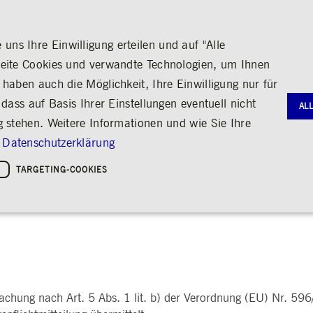
ns Ihre Einwilligung erteilen und auf "Alle
seite Cookies und verwandte Technologien, um Ihnen
haben auch die Möglichkeit, Ihre Einwilligung nur für
S
MEDIA
KARRIERE
ÜBER UNS
dass auf Basis Ihrer Einstellungen eventuell nicht
AL
REGULATORISCHE MELDUNGEN
g stehen. Weitere Informationen und wie Sie Ihre
G
RNANCE
HANDEL
AKTIE & ANLEIHEN
MEDIENKALENDER
ENGAGEMENT
FINANZB
MEDIATH
Datenschutzerklärung
gie
Bildung
Börse erleben
Frankfurter Wertpapierbörse
Stammdaten
Geschäftsb
Fotos
Policies &
Kultur
TARGETING-COOKIES
. 5 Abs. 1 lit. b) der Vero
Handelsplätze
Kennzahlen & Dividende
Zwischenb
Videos
Sozialer Zusammenhalt
Regelwerke
Analyst*innen
Archiv
Audio
leichheit
hreiben
Handelsnews
Aktionärsstruktur
ng
Handelsstatistiken
Aktienrückkauf
e
Anleihen
Kredit-Ratings
Notwendige Cookies
Leistungs-Cookies
Targeting-Cookies
STATISTIKEN
MITTEIL
g und Kontoverwaltung. Ohne diese notwendigen Cookies kann die Website nicht richtig genut
Medienmit
chung nach Art. 5 Abs. 1 lit. b) der Verordnung (EU) Nr. 59
bung
Ad-hoc-M
Eigengesch