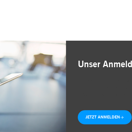
Unser Anmeld
Investor-Relations-Upda
Einfache und kostenlose
Monatliche Handelsstat
JETZT ANMELDEN