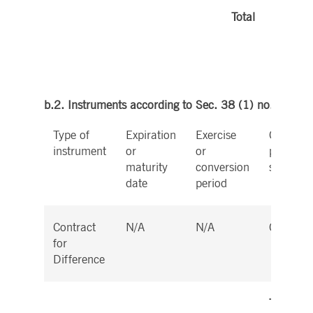
Total
b.2. Instruments according to Sec. 38 (1) no. 2 Wp
Type of
Expiration
Exercise
Cash or
instrument
or
or
physical
maturity
conversion
settleme
date
period
Contract
N/A
N/A
Cash
for
Difference
Total