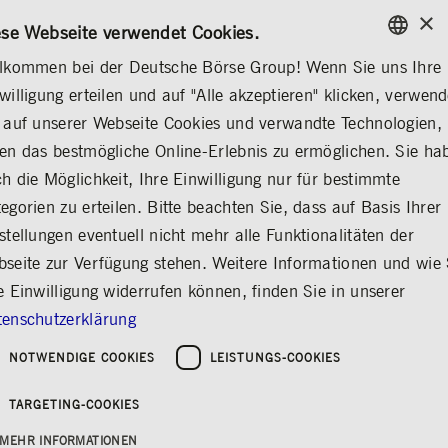
×
KONTAKT
REGELWERKE
DE
ese Webseite verwendet Cookies.
lkommen bei der Deutsche Börse Group! Wenn Sie uns Ihre
ENGLISH
willigung erteilen und auf "Alle akzeptieren" klicken, verwen
...
MITTEILUNGEN & SERVICES
STIMMRECHTSMITTEILUNGEN
GERMAN
 auf unserer Webseite Cookies und verwandte Technologien,
ENGLISH
en das bestmögliche Online-Erlebnis zu ermöglichen. Sie ha
BlackRock, Inc.,
h die Möglichkeit, Ihre Einwilligung nur für bestimmte
egorien zu erteilen. Bitte beachten Sie, dass auf Basis Ihrer
Wilmington,
stellungen eventuell nicht mehr alle Funktionalitäten der
Delaware, United
seite zur Verfügung stehen. Weitere Informationen und wie 
States of America
e Einwilligung widerrufen können, finden Sie in unserer
(USA)
enschutzerklärung
Teilen
Drucken
NOTWENDIGE COOKIES
LEISTUNGS-COOKIES
Erschienen am: 26.06.2026
TARGETING-COOKIES
MEHR INFORMATIONEN