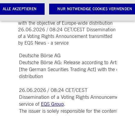
Deutsche Börse AG Deutsche Börse AG:
ALLE AKZEPTIEREN
Release according to Article 40, Section 1 of
NUR NOTWENDIGE COOKIES VERWENDEN
the WpHG [the German Securities Trading Act]
with the objective of Europe-wide distribution
26.06.2026 / 08:24 CET/CEST Dissemination
Notwendige Cookies
Leistungs-Cookies
Targeting-Cookies
of a Voting Rights Announcement transmitted
by EQS News - a service
twendige Cookies ermöglichen Kernfunktionen der Website wie Benutzeranmeldung und
toverwaltung. Ohne diese notwendigen Cookies kann die Website nicht richtig genutzt werden.
Deutsche Börse AG
Gültig
ame
Anbieter / Domain
Beschreibung
Deutsche Börse AG: Release according to Article 40,
bis
[the German Securities Trading Act] with the objectiv
pplicationGatewayAffinityCORS
www.deutsche-
Sitzung
Dieses Cookie wird vom
distribution
boerse.com
Application Gateway
zusätzlich zu
ApplicationGatewayAffini
verwendet, um eine Sticky
26.06.2026 / 08:24 CET/CEST
Sitzung auch bei
Dissemination of a Voting Rights Announcement tran
ursprungsübergreifenden
Anfragen
service of
.
EQS Group
aufrechtzuerhalten.
The issuer is solely responsible for the content of th
pplicationGatewayAffinity
www.deutsche-
Sitzung
Dieses Cookie wird vom
boerse.com
Application Gateway
verwendet, um eine Sticky
Sitzung aufrechtzuerhalte