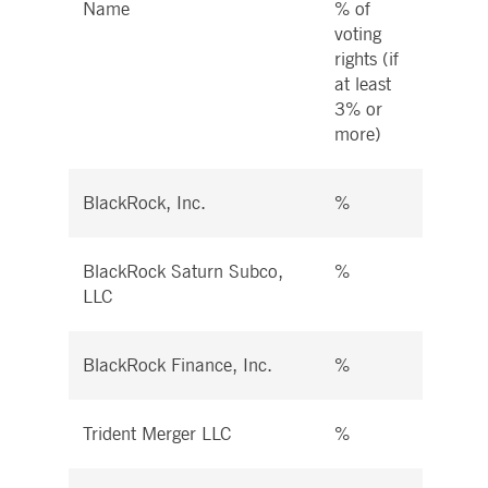
Name
% of
% of 
voting
right
rights (if
instr
at least
at le
3% or
more
more)
BlackRock, Inc.
%
%
BlackRock Saturn Subco,
%
%
LLC
BlackRock Finance, Inc.
%
%
Trident Merger LLC
%
%