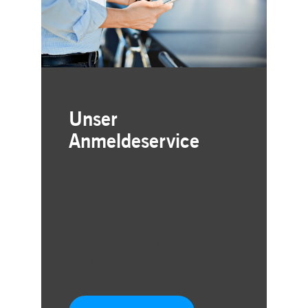
Unser
Anmeldeservice
Investor-Relations-Updates
direkt in Ihr Postfach
Einfache und kostenlose
Registrierung
Monatliche Handelsstatistiken
und wichtige Kennzahlen