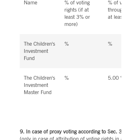
Name
% of voting
% of voting ri
rights (if at
through instru
least 3% or
at least 5% o
more)
The Children's
%
%
Investment
Fund
The Children's
%
5.00 %
Investment
Master Fund
9. In case of proxy voting according to Sec. 34 par
(only in case of attribution of voting rights in accord