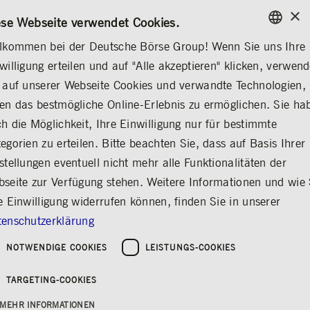
×
KONTAKT
REGELWERKE
DE
ese Webseite verwendet Cookies.
lkommen bei der Deutsche Börse Group! Wenn Sie uns Ihre
ENGLISH
willigung erteilen und auf "Alle akzeptieren" klicken, verwen
...
MITTEILUNGEN & SERVICES
STIMMRECHTSMITTEILUNGEN
GERMAN
 auf unserer Webseite Cookies und verwandte Technologien,
ENGLISH
en das bestmögliche Online-Erlebnis zu ermöglichen. Sie ha
The Children's
h die Möglichkeit, Ihre Einwilligung nur für bestimmte
egorien zu erteilen. Bitte beachten Sie, dass auf Basis Ihrer
Investment, George
stellungen eventuell nicht mehr alle Funktionalitäten der
Town, Grand, Cayman
seite zur Verfügung stehen. Weitere Informationen und wie 
Islands
e Einwilligung widerrufen können, finden Sie in unserer
enschutzerklärung
Teilen
Drucken
NOTWENDIGE COOKIES
LEISTUNGS-COOKIES
Erschienen am: 24.06.2026
TARGETING-COOKIES
Deutsche Börse AG Deutsche Börse AG:
MEHR INFORMATIONEN
Release according to Article 40, Section 1 of