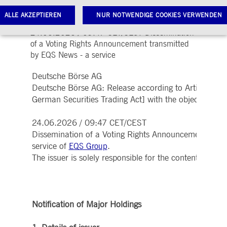
the WpHG [the German Securities Trading Act]
ALLE AKZEPTIEREN
NUR NOTWENDIGE COOKIES VERWENDEN
with the objective of Europe-wide distribution
24.06.2026 / 09:47 CET/CEST Dissemination
of a Voting Rights Announcement transmitted
by EQS News - a service
Notwendige Cookies
Leistungs-Cookies
Targeting-Cookies
Deutsche Börse AG
twendige Cookies ermöglichen Kernfunktionen der Website wie Benutzeranmeldung und
toverwaltung. Ohne diese notwendigen Cookies kann die Website nicht richtig genutzt werden.
Deutsche Börse AG: Release according to Article 40,
German Securities Trading Act] with the objective of 
Gültig
ame
Anbieter / Domain
Beschreibung
bis
pplicationGatewayAffinityCORS
24.06.2026 / 09:47 CET/CEST
www.deutsche-
Sitzung
Dieses Cookie wird vom
boerse.com
Application Gateway
Dissemination of a Voting Rights Announcement tran
zusätzlich zu
ApplicationGatewayAffini
service of
.
EQS Group
verwendet, um eine Sticky
The issuer is solely responsible for the content of th
Sitzung auch bei
ursprungsübergreifenden
Anfragen
aufrechtzuerhalten.
pplicationGatewayAffinity
www.deutsche-
Sitzung
Dieses Cookie wird vom
boerse.com
Application Gateway
Notification of Major Holdings
verwendet, um eine Sticky
Sitzung aufrechtzuerhalte