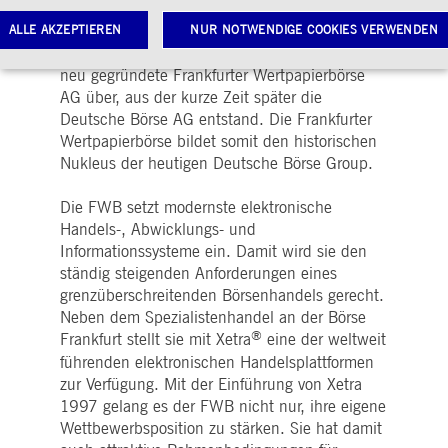
sie das Funktionieren des Börsenhandels
sicher. Die Trägerschaft der FWB ging im Jahr
ALLE AKZEPTIEREN
NUR NOTWENDIGE COOKIES VERWENDEN
1990 von der IHK Frankfurt am Main an die
neu gegründete Frankfurter Wertpapierbörse
AG über, aus der kurze Zeit später die
Notwendige Cookies
Leistungs-Cookies
Targeting-Cookies
Deutsche Börse AG entstand. Die Frankfurter
Wertpapierbörse bildet somit den historischen
twendige Cookies ermöglichen Kernfunktionen der Website wie Benutzeranmeldung und
Nukleus der heutigen Deutsche Börse Group.
toverwaltung. Ohne diese notwendigen Cookies kann die Website nicht richtig genutzt werden.
Gültig
ame
Anbieter / Domain
Beschreibung
Die FWB setzt modernste elektronische
bis
Handels-, Abwicklungs- und
pplicationGatewayAffinityCORS
www.deutsche-
Sitzung
Dieses Cookie wird vom
Informationssysteme ein. Damit wird sie den
boerse.com
Application Gateway
zusätzlich zu
ständig steigenden Anforderungen eines
ApplicationGatewayAffini
grenzüberschreitenden Börsenhandels gerecht.
verwendet, um eine Sticky
Sitzung auch bei
Neben dem Spezialistenhandel an der Börse
ursprungsübergreifenden
®
Frankfurt stellt sie mit Xetra
eine der weltweit
Anfragen
aufrechtzuerhalten.
führenden elektronischen Handelsplattformen
pplicationGatewayAffinity
www.deutsche-
Sitzung
Dieses Cookie wird vom
zur Verfügung. Mit der Einführung von Xetra
boerse.com
Application Gateway
1997 gelang es der FWB nicht nur, ihre eigene
verwendet, um eine Sticky
Sitzung aufrechtzuerhalte
Wettbewerbsposition zu stärken. Sie hat damit