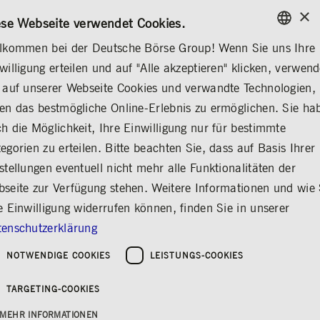
×
/
KONTAKT
REGELWERKE
DE
EN
ese Webseite verwendet Cookies.
lkommen bei der Deutsche Börse Group! Wenn Sie uns Ihre
ENGLISH
willigung erteilen und auf "Alle akzeptieren" klicken, verwen
...
HANDEL
FRANKFURTER WERTPAPIERBÖRSE
GERMAN
 auf unserer Webseite Cookies und verwandte Technologien,
ENGLISH
en das bestmögliche Online-Erlebnis zu ermöglichen. Sie ha
Die FWB Frankfurter
h die Möglichkeit, Ihre Einwilligung nur für bestimmte
egorien zu erteilen. Bitte beachten Sie, dass auf Basis Ihrer
Wertpapierbörse
stellungen eventuell nicht mehr alle Funktionalitäten der
Teilen
Drucken
seite zur Verfügung stehen. Weitere Informationen und wie 
e Einwilligung widerrufen können, finden Sie in unserer
®
Die Frankfurter Wertpapierbörse (FWB
) ist
enschutzerklärung
einer der weltweit größten Handelsplätze für
Wertpapiere. Mit einem Umsatzanteil von rund
NOTWENDIGE COOKIES
LEISTUNGS-COOKIES
90 Prozent ist sie die größte der sieben
Wertpapierbörsen in Deutschland. Die
TARGETING-COOKIES
Deutsche Börse AG ist Träger der öffentlich-
rechtlichen FWB. In dieser Eigenschaft stellt
MEHR INFORMATIONEN