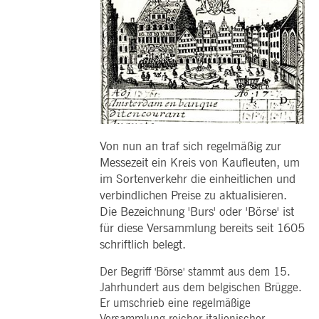
pk_ses.7.5ea9
www.deutsche-
29
Dieser Cookie-Name ist mit der Open Source-
boerse.com
Minuten
Webanalyseplattform von Piwik verknüpft. Es
58
wird verwendet, um Website-Eigentümern
Sekunden
dabei zu helfen, das Besucherverhalten zu
verfolgen und die Leistung der Website zu
messen. Es handelt sich um ein Muster-
Cookie, bei dem auf das Präfix _pk_ses eine
kurze Reihe von Zahlen und Buchstaben folgt
von denen angenommen wird, dass sie ein
Referenzcode für die Domäne sind, die das
Cookie setzt.
Von nun an traf sich regelmäßig zur
Messezeit ein Kreis von Kaufleuten, um
im Sortenverkehr die einheitlichen und
verbindlichen Preise zu aktualisieren.
Die Bezeichnung 'Burs' oder 'Börse' ist
für diese Versammlung bereits seit 1605
schriftlich belegt.
Der Begriff 'Börse' stammt aus dem 15.
Jahrhundert aus dem belgischen Brügge.
Er umschrieb eine regelmäßige
Versammlung reicher italienischer