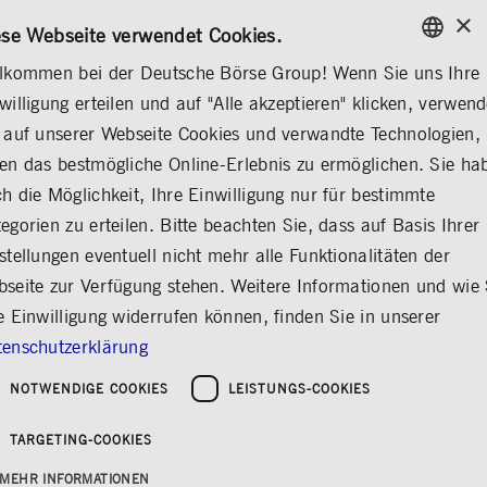
×
KONTAKT
REGELWERKE
DE
ese Webseite verwendet Cookies.
lkommen bei der Deutsche Börse Group! Wenn Sie uns Ihre
ENGLISH
willigung erteilen und auf "Alle akzeptieren" klicken, verwen
MEDIA
MEDIATHEK
GERMAN
 auf unserer Webseite Cookies und verwandte Technologien,
ENGLISH
en das bestmögliche Online-Erlebnis zu ermöglichen. Sie ha
Deutsche Börse
h die Möglichkeit, Ihre Einwilligung nur für bestimmte
egorien zu erteilen. Bitte beachten Sie, dass auf Basis Ihrer
Frankfurt –
stellungen eventuell nicht mehr alle Funktionalitäten der
Besucherzentrum
seite zur Verfügung stehen. Weitere Informationen und wie 
e Einwilligung widerrufen können, finden Sie in unserer
Teilen
Drucken
enschutzerklärung
NOTWENDIGE COOKIES
LEISTUNGS-COOKIES
TARGETING-COOKIES
MEHR INFORMATIONEN