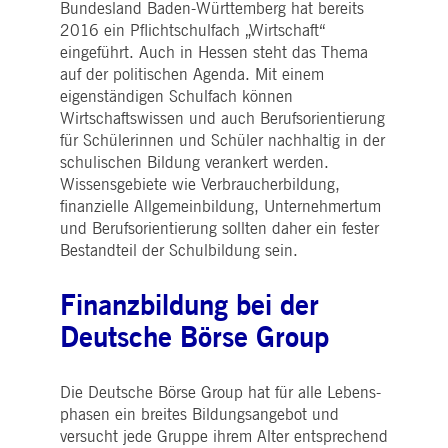
pk_ses.7.5ea9
www.deutsche-
29
Dieser Cookie-Name ist mit der Open Source-
Bundesland Baden-Württemberg hat bereits
boerse.com
Minuten
Webanalyseplattform von Piwik verknüpft. Es
2016 ein Pflichtschulfach „Wirtschaft“
58
wird verwendet, um Website-Eigentümern
Sekunden
dabei zu helfen, das Besucherverhalten zu
eingeführt. Auch in Hessen steht das Thema
verfolgen und die Leistung der Website zu
auf der politischen Agenda. Mit einem
messen. Es handelt sich um ein Muster-
Cookie, bei dem auf das Präfix _pk_ses eine
eigenständigen Schulfach können
kurze Reihe von Zahlen und Buchstaben folgt
von denen angenommen wird, dass sie ein
Wirtschaftswissen und auch Berufsorientierung
Referenzcode für die Domäne sind, die das
für Schülerinnen und Schüler nachhaltig in der
Cookie setzt.
schulischen Bildung verankert werden.
Wissensgebiete wie Verbraucherbildung,
finanzielle Allgemeinbildung, Unternehmertum
und Berufsorientierung sollten daher ein fester
Bestandteil der Schulbildung sein.
Finanzbildung bei der
Deutsche Börse Group
Die Deutsche Börse Group hat für alle Lebens­
phasen ein breites Bildungsangebot und
versucht jede Gruppe ihrem Alter entsprechend