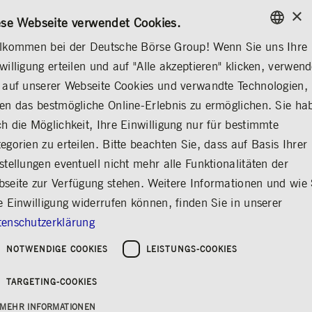
×
/
KONTAKT
REGELWERKE
EN
DE
ese Webseite verwendet Cookies.
lkommen bei der Deutsche Börse Group! Wenn Sie uns Ihre
ENGLISH
willigung erteilen und auf "Alle akzeptieren" klicken, verwen
MEDIA
NEWS & STORIES
EXPLAINERS
GERMAN
 auf unserer Webseite Cookies und verwandte Technologien,
ENGLISH
en das bestmögliche Online-Erlebnis zu ermöglichen. Sie ha
Bildung fördert
h die Möglichkeit, Ihre Einwilligung nur für bestimmte
egorien zu erteilen. Bitte beachten Sie, dass auf Basis Ihrer
Chancengleichheit
stellungen eventuell nicht mehr alle Funktionalitäten der
Teilen
Drucken
seite zur Verfügung stehen. Weitere Informationen und wie 
Besonders, wenn es um Finanzen geht
e Einwilligung widerrufen können, finden Sie in unserer
enschutzerklärung
Können Sie erklären, was Inflation ist? Wissen
NOTWENDIGE COOKIES
LEISTUNGS-COOKIES
Sie genau, was an der Börse passiert? Wie viel
Zeit verwenden Sie für die Planung Ihrer
TARGETING-COOKIES
Finanzen und Altersvorsorge? Finanzwissen ist
den Deutschen wichtiger als Themen wie
MEHR INFORMATIONEN