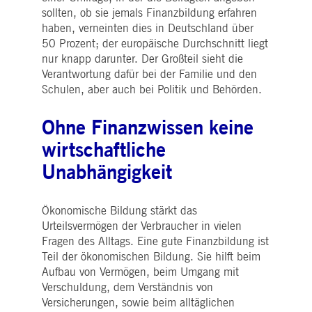
i_gc
5
Wird verwendet, um die
LinkedIn
sollten, ob sie jemals Finanzbildung erfahren
Monate
Zustimmung des Gastes
Corporation
4
zur Verwendung von
.linkedin.com
haben, verneinten dies in Deutschland über
Wochen
Cookies für nicht
50 Prozent; der euro­pä­ische Durchschnitt liegt
wesentliche Zwecke zu
speichern
nur knapp darunter. Der Großteil sieht die
Verantwortung dafür bei der Familie und den
pplicationGatewayAffinityCORS
deutsche-
Sitzung
Dieses Cookie wird vom
boerse.com
Application Gateway
Schulen, aber auch bei Politik und Behörden.
zusätzlich zu
ApplicationGatewayAffini
verwendet, um die Sticky
Ohne Finanzwissen keine
Session auch bei Cross-
Origin-Anfragen
aufrechtzuerhalten.
wirtschaftliche
pplicationGatewayAffinityCORS
www.eurex.com
Sitzung
Dieses Cookie wird in
Unabhängigkeit
Verbindung mit dem
Lastausgleich verwendet,
um sicherzustellen, dass
Client-Anfragen auf den
Ökonomische Bildung stärkt das
gleichen Server für jede
Browsersitzung gerichtet
Urteilsvermögen der Verbraucher in vielen
werden, die
Fragen des Alltags. Eine gute Finanzbildung ist
Benutzererfahrung durch
die Förderung einer
Teil der ökonomischen Bildung. Sie hilft beim
effektiven
Ressourcennutzung zu
Aufbau von Vermögen, beim Umgang mit
verbessern. Insbesondere
Verschuldung, dem Verständnis von
unterstützt die CORS
(Cross-Origin Resource
Versicherungen, sowie beim alltäglichen
Sharing) Version die