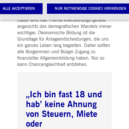
Gesundheit, Politik, Ernährung oder Sport.
Dennoch ist es um die ökonomische
ALLE AKZEPTIEREN
NUR NOTWENDIGE COOKIES VERWENDEN
Kompetenz in Deutschland schlecht bestellt.
Dabei wird das Thema Altersvorsorge gerade
angesichts des demografischen Wandels immer
wichtiger. Ökonomische Bildung ist die
Notwendige Cookies
Leistungs-Cookies
Targeting-Cookies
Grundlage für Anlageentscheidungen, die uns
twendige Cookies ermöglichen Kernfunktionen der Website wie Benutzeranmeldung und
ein ganzes Leben lang begleiten. Daher sollten
toverwaltung. Ohne diese notwendigen Cookies kann die Website nicht richtig genutzt werden.
alle Bürgerinnen und Bürger Zugang zu
Gültig
finanzieller Allgemeinbildung haben. Nur so
ame
Anbieter / Domain
Beschreibung
bis
kann Chancengleichheit entstehen.
pplicationGatewayAffinityCORS
www.deutsche-
Sitzung
Dieses Cookie wird vom
boerse.com
Application Gateway
zusätzlich zu
ApplicationGatewayAffini
verwendet, um eine Sticky
Sitzung auch bei
„Ich bin fast 18 und
ursprungsübergreifenden
Anfragen
hab’ keine Ahnung
aufrechtzuerhalten.
pplicationGatewayAffinity
www.deutsche-
Sitzung
Dieses Cookie wird vom
von Steuern, Miete
boerse.com
Application Gateway
verwendet, um eine Sticky
oder
Sitzung aufrechtzuerhalte