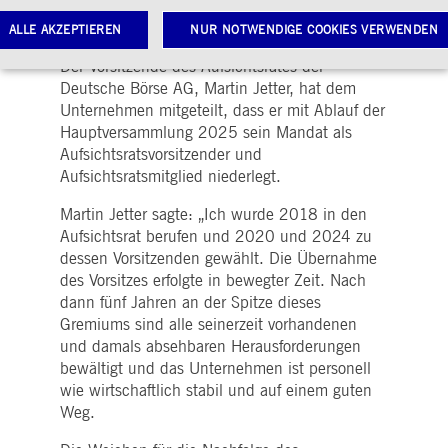
|
10.09.2024
Group
ALLE AKZEPTIEREN
NUR NOTWENDIGE COOKIES VERWENDEN
Der Vorsitzende des Aufsichtsrates der
Deutsche Börse AG, Martin Jetter, hat dem
Unternehmen mitgeteilt, dass er mit Ablauf der
Notwendige Cookies
Leistungs-Cookies
Targeting-Cookies
Hauptversammlung 2025 sein Mandat als
twendige Cookies ermöglichen Kernfunktionen der Website wie Benutzeranmeldung und
Aufsichtsratsvorsitzender und
toverwaltung. Ohne diese notwendigen Cookies kann die Website nicht richtig genutzt werden.
Aufsichtsratsmitglied niederlegt.
Gültig
ame
Anbieter / Domain
Beschreibung
bis
Martin Jetter sagte: „Ich wurde 2018 in den
Aufsichtsrat berufen und 2020 und 2024 zu
pplicationGatewayAffinityCORS
www.deutsche-
Sitzung
Dieses Cookie wird vom
boerse.com
Application Gateway
dessen Vorsitzenden gewählt. Die Übernahme
zusätzlich zu
des Vorsitzes erfolgte in bewegter Zeit. Nach
ApplicationGatewayAffini
verwendet, um eine Sticky
dann fünf Jahren an der Spitze dieses
Sitzung auch bei
Gremiums sind alle seinerzeit vorhandenen
ursprungsübergreifenden
Anfragen
und damals absehbaren Herausforderungen
aufrechtzuerhalten.
bewältigt und das Unternehmen ist personell
pplicationGatewayAffinity
www.deutsche-
Sitzung
Dieses Cookie wird vom
wie wirtschaftlich stabil und auf einem guten
boerse.com
Application Gateway
verwendet, um eine Sticky
Weg.
Sitzung aufrechtzuerhalte