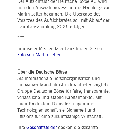
Der Aufsichtsrat der Deutsche Börse AG wird
i_gc
5
Wird verwendet, um die
LinkedIn
Monate
Zustimmung des Gastes
Corporation
nun den Auswahlprozess für die Nachfolge von
4
zur Verwendung von
.linkedin.com
Martin Jetter beginnen. Die Übergabe des
Wochen
Cookies für nicht
wesentliche Zwecke zu
Vorsitzes des Aufsichtsrates soll mit Ablauf der
speichern
Hauptversammlung 2025 erfolgen.
pplicationGatewayAffinityCORS
deutsche-
Sitzung
Dieses Cookie wird vom
boerse.com
Application Gateway
***
zusätzlich zu
ApplicationGatewayAffini
verwendet, um die Sticky
In unserer Mediendatenbank finden Sie ein
Session auch bei Cross-
Foto von Martin Jetter
.
Origin-Anfragen
aufrechtzuerhalten.
pplicationGatewayAffinityCORS
www.eurex.com
Sitzung
Dieses Cookie wird in
Verbindung mit dem
Über die Deutsche Börse
Lastausgleich verwendet,
Als internationale Börsenorganisation und
um sicherzustellen, dass
Client-Anfragen auf den
innovativer Marktinfrastrukturanbieter sorgt die
gleichen Server für jede
Gruppe Deutsche Börse für faire, transparente,
Browsersitzung gerichtet
werden, die
verlässliche und stabile Kapitalmärkte. Mit
Benutzererfahrung durch
ihren Produkten, Dienstleistungen und
die Förderung einer
effektiven
Technologien schafft sie Sicherheit und
Ressourcennutzung zu
verbessern. Insbesondere
Effizienz für eine zukunftsfähige Wirtschaft.
unterstützt die CORS
(Cross-Origin Resource
Ihre
Geschäftsfelder
decken die gesamte
Sharing) Version die