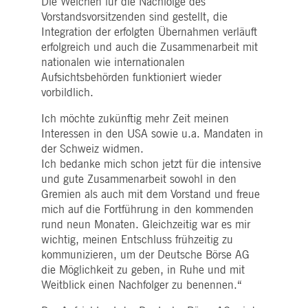
Die Weichen für die Nachfolge des
WSALBCORS
1
Für die weitere
Amazon.com Inc.
Woche
Unterstützung der
broadcaster.walls.io
Vorstandsvorsitzenden sind gestellt, die
Klebrigkeit mit CORS-
Integration der erfolgten Übernahmen verläuft
Anwendungsfällen nach
dem Chromium-Update
erfolgreich und auch die Zusammenarbeit mit
erstellen wir zusätzliche
Klebrigkeits-Cookies für
nationalen wie internationalen
jede dieser dauerbasierte
Aufsichtsbehörden funktioniert wieder
Klebrigkeitsfunktionen mi
dem Namen
vorbildlich.
AWSALBCORS (ALB).
Ich möchte zukünftig mehr Zeit meinen
M_SESSIONID
deutsche-
Sitzung
Dieses Cookie ist für die
boerse.com
CAE-Verbindung
Interessen in den USA sowie u.a. Mandaten in
erforderlich.
der Schweiz widmen.
ookieScriptConsent
1 Jahr
Dieses Cookie wird vom
CookieScript
Ich bedanke mich schon jetzt für die intensive
Cookie-Script.com-Dienst
.deutsche-
verwendet, um die
und gute Zusammenarbeit sowohl in den
boerse.com
Einwilligungseinstellunge
Gremien als auch mit dem Vorstand und freue
für Besucher-Cookies zu
speichern. Das Cookie-
mich auf die Fortführung in den kommenden
Banner von Cookie-
rund neun Monaten. Gleichzeitig war es mir
Script.com muss
ordnungsgemäß
wichtig, meinen Entschluss frühzeitig zu
funktionieren.
kommunizieren, um der Deutsche Börse AG
pplicationGatewayAffinity
deutsche-
Sitzung
Dieses Cookie wird vom
die Möglichkeit zu geben, in Ruhe und mit
boerse.com
Application Gateway zur
Weitblick einen Nachfolger zu benennen.“
Aufrechterhaltung der
Sticky Session verwendet.