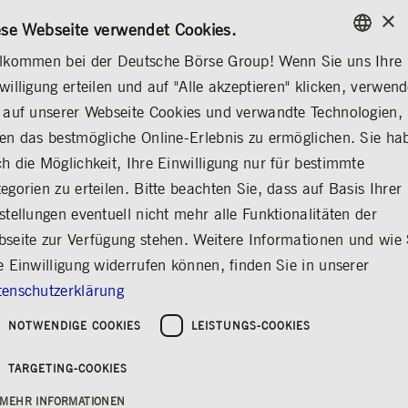
×
/
KONTAKT
REGELWERKE
EN
DE
ese Webseite verwendet Cookies.
lkommen bei der Deutsche Börse Group! Wenn Sie uns Ihre
ENGLISH
willigung erteilen und auf "Alle akzeptieren" klicken, verwen
MEDIA
NEWS & STORIES
MEDIENMITTEILUNGEN
GERMAN
 auf unserer Webseite Cookies und verwandte Technologien,
ENGLISH
en das bestmögliche Online-Erlebnis zu ermöglichen. Sie ha
Aufsichtsratsvorsitzen
h die Möglichkeit, Ihre Einwilligung nur für bestimmte
egorien zu erteilen. Bitte beachten Sie, dass auf Basis Ihrer
der Martin Jetter
stellungen eventuell nicht mehr alle Funktionalitäten der
beendet nach Ablauf
seite zur Verfügung stehen. Weitere Informationen und wie 
der
e Einwilligung widerrufen können, finden Sie in unserer
Hauptversammlung
enschutzerklärung
2025 Mandat
NOTWENDIGE COOKIES
LEISTUNGS-COOKIES
Teilen
Drucken
TARGETING-COOKIES
Erschienen am:
Deutsche Börse
MEHR INFORMATIONEN