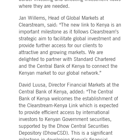
i_gc
5
Wird verwendet, um die
LinkedIn
where they are needed.
Monate
Zustimmung des Gastes
Corporation
4
zur Verwendung von
.linkedin.com
Wochen
Cookies für nicht
Jan Willems, Head of Global Markets at
wesentliche Zwecke zu
Clearstream, said: “The new link to Kenya is an
speichern
important milestone as it follows Clearstream’s
pplicationGatewayAffinityCORS
deutsche-
Sitzung
Dieses Cookie wird vom
boerse.com
Application Gateway
strategic aim to facilitate global investment and
zusätzlich zu
provide further access for our clients to
ApplicationGatewayAffini
verwendet, um die Sticky
attractive and growing markets. We are
Session auch bei Cross-
delighted to partner with Standard Chartered
Origin-Anfragen
aufrechtzuerhalten.
and the Central Bank of Kenya to connect the
Kenyan market to our global network.”
pplicationGatewayAffinityCORS
www.eurex.com
Sitzung
Dieses Cookie wird in
Verbindung mit dem
Lastausgleich verwendet,
David Luusa, Director Financial Markets at the
um sicherzustellen, dass
Client-Anfragen auf den
Central Bank of Kenya, added: “The Central
gleichen Server für jede
Bank of Kenya welcomes the establishment of
Browsersitzung gerichtet
werden, die
the Clearstream-Kenya Link which is expected
Benutzererfahrung durch
to provide efficient access by international
die Förderung einer
effektiven
investors to Kenyan Government securities,
Ressourcennutzung zu
supported by the Dhow Central Securities
verbessern. Insbesondere
unterstützt die CORS
Depository (DhowCSD). This is a significant
(Cross-Origin Resource
Sharing) Version die