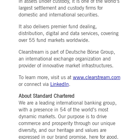
in assets under custody, it is one of the world’s
Zahlen und Buchstaben folgt, bei der es sich
Analysen des Websitebetreibers
.youtube.com
largest settlement and custody firms for
vermutlich um einen Referenzcode für die
verwendet, um
Domain handelt, die das Cookie setzt.
Benutzerinteraktionen zu verfolgen
domestic and international securities.
um die Nutzererfahrung zu
pk_id.7.5ea9
www.deutsche-
1 Jahr
Dieser Cookie-Name ist mit der Open Source-
optimieren und relevante Inhalte
It also delivers premier fund dealing,
boerse.com
Webanalyseplattform von Piwik verknüpft. Es
anzubieten.
wird verwendet, um Website-Eigentümern
distribution, digital and data services, covering
dabei zu helfen, das Besucherverhalten zu
_Secure-YEC
1
Dieser Cookie wird für YouTube-
YouTube, LLC
verfolgen und die Leistung der Website zu
Monat
Videodienste auf Webseiten
over 55 fund markets worldwide.
.youtube.com
messen. Es handelt sich um ein Muster-
verwendet und ist damit verbunde
Cookie, bei dem auf das Präfix _pk_id eine
Videoinhaltsfunktionen auf
Clearstream is part of Deutsche Börse Group,
kurze Reihe von Zahlen und Buchstaben folgt
Webseiten zu aktivieren.
von denen angenommen wird, dass sie ein
an international exchange organization and
Referenzcode für die Domäne sind, in der das
provider of innovative market infrastructures.
Cookie gesetzt wird.
xvt
Sitzung
In diesem Cookie werden zwei Zeitstempel
Dynatrace LLC
To learn more, visit us at
www.clearstream.com
gespeichert, um die Sitzungslänge und das
.deutsche-
Ende einer Sitzung zu bestimmen.
boerse.com
or connect via
LinkedIn
.
tPC
Sitzung
Dieser Cookie-Name ist mit Software von
Dynatrace LLC
About Standard Chartered
Dynatrace verknüpft, einem
.deutsche-
Softwareunternehmen für Application
boerse.com
We are a leading international banking group,
Performance Management (APM). Ihre
with a presence in 54 of the world’s most
Software verwaltet die Verfügbarkeit und
Leistung von Softwareanwendungen und die
dynamic markets. Our purpose is to drive
Auswirkungen auf die Benutzererfahrung in
Form von Deep Transaction Tracing,
commerce and prosperity through our unique
synthetischer Überwachung, Überwachung
diversity, and our heritage and values are
realer Benutzer und Netzwerküberwachung.
expressed in our brand promise, here for good.