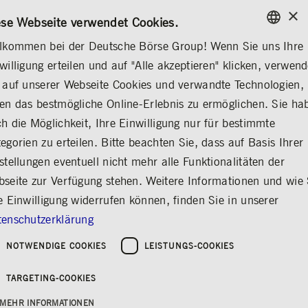
×
/
KONTAKT
REGELWERKE
EN
DE
ese Webseite verwendet Cookies.
lkommen bei der Deutsche Börse Group! Wenn Sie uns Ihre
ENGLISH
willigung erteilen und auf "Alle akzeptieren" klicken, verwen
MEDIA
NEWS & STORIES
MEDIENMITTEILUNGEN
GERMAN
 auf unserer Webseite Cookies und verwandte Technologien,
ENGLISH
en das bestmögliche Online-Erlebnis zu ermöglichen. Sie ha
Clearstream Opens
h die Möglichkeit, Ihre Einwilligung nur für bestimmte
egorien zu erteilen. Bitte beachten Sie, dass auf Basis Ihrer
Kenya Market Link
stellungen eventuell nicht mehr alle Funktionalitäten der
Teilen
Drucken
seite zur Verfügung stehen. Weitere Informationen und wie 
e Einwilligung widerrufen können, finden Sie in unserer
Erschienen am: 25.06.2026
Clearstream
|
enschutzerklärung
Connection facilitates investment
NOTWENDIGE COOKIES
LEISTUNGS-COOKIES
opportunities for institutional investors in a
growing market
TARGETING-COOKIES
Clearstream is the only ICSD to offer
access to Kenyan market
MEHR INFORMATIONEN