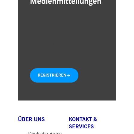
Medienmitteilungen
Einfache und kostenlose
Registrierung
Individuelle Auswahl der
Geschäftsbereiche
Aktuelle Mitteilungen direkt in
Ihre Inbox
REGISTRIEREN
ÜBER UNS
KONTAKT &
SERVICES
Deutsche Börse