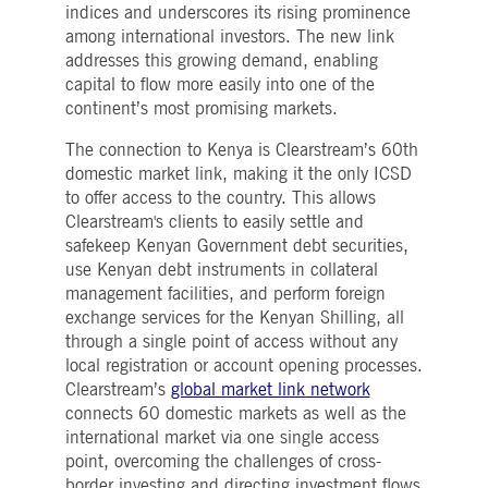
WSALBCORS
1
Für die weitere
Amazon.com Inc.
indices and underscores its rising prominence
Woche
Unterstützung der
broadcaster.walls.io
among international investors. The new link
Klebrigkeit mit CORS-
Anwendungsfällen nach
addresses this growing demand, enabling
dem Chromium-Update
erstellen wir zusätzliche
capital to flow more easily into one of the
Klebrigkeits-Cookies für
continent’s most promising markets.
jede dieser dauerbasierte
Klebrigkeitsfunktionen mi
dem Namen
The connection to Kenya is Clearstream’s 60th
AWSALBCORS (ALB).
domestic market link, making it the only ICSD
M_SESSIONID
deutsche-
Sitzung
Dieses Cookie ist für die
to offer access to the country. This allows
boerse.com
CAE-Verbindung
erforderlich.
Clearstream's clients to easily settle and
safekeep Kenyan Government debt securities,
ookieScriptConsent
1 Jahr
Dieses Cookie wird vom
CookieScript
Cookie-Script.com-Dienst
.deutsche-
use Kenyan debt instruments in collateral
verwendet, um die
boerse.com
management facilities, and perform foreign
Einwilligungseinstellunge
für Besucher-Cookies zu
exchange services for the Kenyan Shilling, all
speichern. Das Cookie-
through a single point of access without any
Banner von Cookie-
Script.com muss
local registration or account opening processes.
ordnungsgemäß
Clearstream’s
global market link network
funktionieren.
connects 60 domestic markets as well as the
pplicationGatewayAffinity
deutsche-
Sitzung
Dieses Cookie wird vom
boerse.com
Application Gateway zur
international market via one single access
Aufrechterhaltung der
point, overcoming the challenges of cross-
Sticky Session verwendet.
border investing and directing investment flows