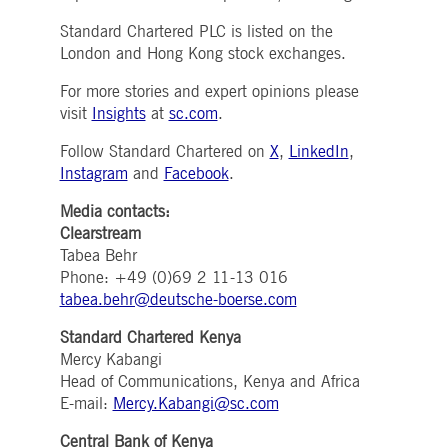
pk_ses.7.5ea9
www.deutsche-
29
Dieser Cookie-Name ist mit der Open Source-
boerse.com
Minuten
Webanalyseplattform von Piwik verknüpft. Es
Standard Chartered PLC is listed on the
58
wird verwendet, um Website-Eigentümern
Sekunden
dabei zu helfen, das Besucherverhalten zu
London and Hong Kong stock exchanges.
verfolgen und die Leistung der Website zu
messen. Es handelt sich um ein Muster-
Cookie, bei dem auf das Präfix _pk_ses eine
For more stories and expert opinions please
kurze Reihe von Zahlen und Buchstaben folgt
visit
Insights
at
sc.com
.
von denen angenommen wird, dass sie ein
Referenzcode für die Domäne sind, die das
Cookie setzt.
Follow Standard Chartered on
X
,
LinkedIn
,
Instagram
and
Facebook
.
Media contacts:
Clearstream
Tabea Behr
Phone: +49 (0)69 2 11-13 016
tabea.behr@deutsche-boerse.com
Standard Chartered Kenya
Mercy Kabangi
Head of Communications, Kenya and Africa
E-mail:
Mercy.Kabangi@sc.com
Central Bank of Kenya