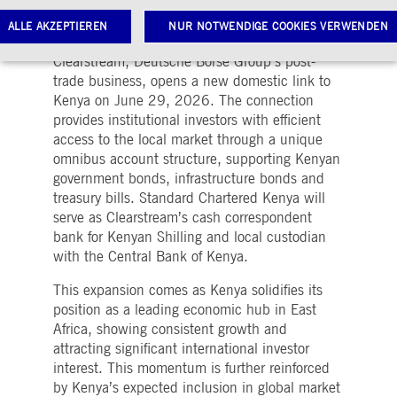
Kenya is Clearstream’s 60th domestic
market link
ALLE AKZEPTIEREN
NUR NOTWENDIGE COOKIES VERWENDEN
Clearstream, Deutsche Börse Group’s post-
trade business, opens a new domestic link to
Kenya on June 29, 2026. The connection
Notwendige Cookies
Leistungs-Cookies
Targeting-Cookies
provides institutional investors with efficient
twendige Cookies ermöglichen Kernfunktionen der Website wie Benutzeranmeldung und
access to the local market through a unique
toverwaltung. Ohne diese notwendigen Cookies kann die Website nicht richtig genutzt werden.
omnibus account structure, supporting Kenyan
Gültig
government bonds, infrastructure bonds and
ame
Anbieter / Domain
Beschreibung
bis
treasury bills. Standard Chartered Kenya will
pplicationGatewayAffinityCORS
www.deutsche-
Sitzung
Dieses Cookie wird vom
serve as Clearstream’s cash correspondent
boerse.com
Application Gateway
bank for Kenyan Shilling and local custodian
zusätzlich zu
ApplicationGatewayAffini
with the Central Bank of Kenya.
verwendet, um eine Sticky
Sitzung auch bei
ursprungsübergreifenden
This expansion comes as Kenya solidifies its
Anfragen
position as a leading economic hub in East
aufrechtzuerhalten.
Africa, showing consistent growth and
pplicationGatewayAffinity
www.deutsche-
Sitzung
Dieses Cookie wird vom
attracting significant international investor
boerse.com
Application Gateway
verwendet, um eine Sticky
interest. This momentum is further reinforced
Sitzung aufrechtzuerhalte
by Kenya’s expected inclusion in global market