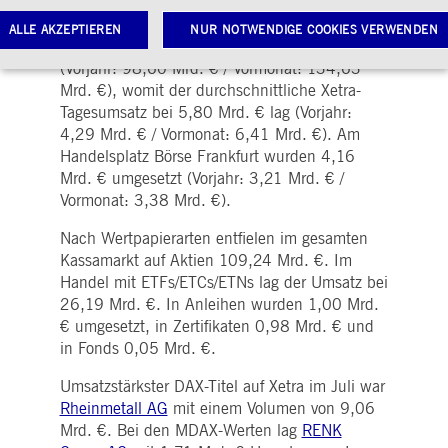
Vormonat: 138,00 Mrd. €).
ALLE AKZEPTIEREN
NUR NOTWENDIGE COOKIES VERWENDEN
Davon entfielen 133,30 Mrd. € auf Xetra
(Vorjahr: 98,60 Mrd. € / Vormonat: 134,63
Mrd. €), womit der durchschnittliche Xetra-
Tagesumsatz bei 5,80 Mrd. € lag (Vorjahr:
Notwendige Cookies
Leistungs-Cookies
Targeting-Cookies
4,29 Mrd. € / Vormonat: 6,41 Mrd. €). Am
twendige Cookies ermöglichen Kernfunktionen der Website wie Benutzeranmeldung und
Handelsplatz Börse Frankfurt wurden 4,16
toverwaltung. Ohne diese notwendigen Cookies kann die Website nicht richtig genutzt werden.
Mrd. € umgesetzt (Vorjahr: 3,21 Mrd. € /
Gültig
Vormonat: 3,38 Mrd. €).
ame
Anbieter / Domain
Beschreibung
bis
Nach Wertpapierarten entfielen im gesamten
pplicationGatewayAffinityCORS
www.deutsche-
Sitzung
Dieses Cookie wird vom
boerse.com
Application Gateway
Kassamarkt auf Aktien 109,24 Mrd. €. Im
zusätzlich zu
Handel mit ETFs/ETCs/ETNs lag der Umsatz bei
ApplicationGatewayAffini
verwendet, um eine Sticky
26,19 Mrd. €. In Anleihen wurden 1,00 Mrd.
Sitzung auch bei
ursprungsübergreifenden
€ umgesetzt, in Zertifikaten 0,98 Mrd. € und
Anfragen
in Fonds 0,05 Mrd. €.
aufrechtzuerhalten.
pplicationGatewayAffinity
www.deutsche-
Sitzung
Dieses Cookie wird vom
Umsatzstärkster DAX-Titel auf Xetra im Juli war
boerse.com
Application Gateway
Rheinmetall AG
mit einem Volumen von 9,06
verwendet, um eine Sticky
Sitzung aufrechtzuerhalte
Mrd. €. Bei den MDAX-Werten lag
RENK