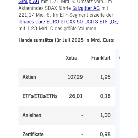
Group AG
mit 1,71 Mrd. € Umsatz vorn. Im
WSALBCORS
1
Für die weitere
Amazon.com Inc.
Woche
Unterstützung der
broadcaster.walls.io
Aktienindex SDAX führte
Salzgitter AG
mit
Klebrigkeit mit CORS-
Anwendungsfällen nach
221,17 Mio. €. Im ETF-Segment erzielte der
dem Chromium-Update
iShares Core EURO STOXX 50 UCITS ETF (DE)
erstellen wir zusätzliche
Klebrigkeits-Cookies für
mit 1.23 Mrd. € das größte Volumen.
jede dieser dauerbasierte
Klebrigkeitsfunktionen mi
Handelsumsätze für Juli 2025 in Mrd. Euro:
dem Namen
AWSALBCORS (ALB).
M_SESSIONID
deutsche-
Sitzung
Dieses Cookie ist für die
boerse.com
Xetra
Frankfurt
CAE-Verbindung
Gesamt
erforderlich.
ookieScriptConsent
1 Jahr
Dieses Cookie wird vom
CookieScript
Cookie-Script.com-Dienst
.deutsche-
Aktien
107,29
1,95
109,24
verwendet, um die
boerse.com
Einwilligungseinstellunge
für Besucher-Cookies zu
speichern. Das Cookie-
ETFs/ETCs/ETNs
26,01
0,18
26,19
Banner von Cookie-
Script.com muss
ordnungsgemäß
funktionieren.
Anleihen
-
1,00
1,00
pplicationGatewayAffinity
deutsche-
Sitzung
Dieses Cookie wird vom
boerse.com
Application Gateway zur
Aufrechterhaltung der
Sticky Session verwendet.
Zertifikate
-
0,98
0,98