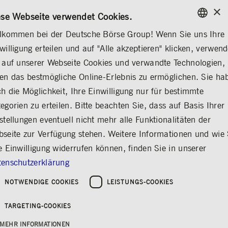
×
/
KONTAKT
REGELWERKE
DE
EN
ese Webseite verwendet Cookies.
lkommen bei der Deutsche Börse Group! Wenn Sie uns Ihre
ENGLISH
willigung erteilen und auf "Alle akzeptieren" klicken, verwen
MEDIA
NEWS & STORIES
MEDIENMITTEILUNGEN
GERMAN
 auf unserer Webseite Cookies und verwandte Technologien,
ENGLISH
en das bestmögliche Online-Erlebnis zu ermöglichen. Sie ha
Kassamarkt-
h die Möglichkeit, Ihre Einwilligung nur für bestimmte
egorien zu erteilen. Bitte beachten Sie, dass auf Basis Ihrer
Umsatzstatistik für
stellungen eventuell nicht mehr alle Funktionalitäten der
Juli 2025
seite zur Verfügung stehen. Weitere Informationen und wie 
e Einwilligung widerrufen können, finden Sie in unserer
Teilen
Drucken
enschutzerklärung
Erschienen am: 01.08.2025
Deutsche Börse
|
NOTWENDIGE COOKIES
LEISTUNGS-COOKIES
An den Kassamärkten der Deutschen Börse
TARGETING-COOKIES
wurde im Juli ein Handelsvolumen von 137,45
Mrd. € erzielt (Vorjahr: 101,80 Mrd. € /
MEHR INFORMATIONEN