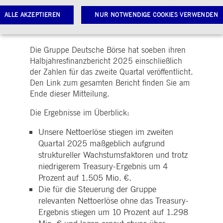
Erschienen am:
Deutsche Börse
ALLE AKZEPTIEREN
NUR NOTWENDIGE COOKIES VERWENDEN
|
24.07.2025
Group
Die Gruppe Deutsche Börse hat soeben ihren
Notwendige Cookies
Leistungs-Cookies
Targeting-Cookies
Halbjahresfinanzbericht 2025 einschließlich
der Zahlen für das zweite Quartal veröffentlicht.
twendige Cookies ermöglichen Kernfunktionen der Website wie Benutzeranmeldung und
toverwaltung. Ohne diese notwendigen Cookies kann die Website nicht richtig genutzt werden.
Den Link zum gesamten Bericht finden Sie am
Ende dieser Mitteilung.
Gültig
ame
Anbieter / Domain
Beschreibung
bis
Die Ergebnisse im Überblick:
pplicationGatewayAffinityCORS
www.deutsche-
Sitzung
Dieses Cookie wird vom
boerse.com
Application Gateway
Unsere Nettoerlöse stiegen im zweiten
zusätzlich zu
ApplicationGatewayAffini
Quartal 2025 maßgeblich aufgrund
verwendet, um eine Sticky
struktureller Wachstumsfaktoren und trotz
Sitzung auch bei
ursprungsübergreifenden
niedrigerem Treasury-Ergebnis um 4
Anfragen
aufrechtzuerhalten.
Prozent auf 1.505 Mio. €.
Die für die Steuerung der Gruppe
pplicationGatewayAffinity
www.deutsche-
Sitzung
Dieses Cookie wird vom
boerse.com
Application Gateway
relevanten Nettoerlöse ohne das Treasury-
verwendet, um eine Sticky
Sitzung aufrechtzuerhalte
Ergebnis stiegen um 10 Prozent auf 1.298