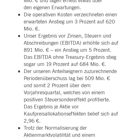
Mio. € und lagen erneut etwas über
WSALBCORS
1
Für die weitere
Amazon.com Inc.
Woche
Unterstützung der
broadcaster.walls.io
den eigenen Erwartungen.
Klebrigkeit mit CORS-
Die operativen Kosten verzeichneten einen
Anwendungsfällen nach
dem Chromium-Update
erwarteten Anstieg um 3 Prozent auf 620
erstellen wir zusätzliche
Klebrigkeits-Cookies für
Mio. €.
jede dieser dauerbasierte
Unser Ergebnis vor Zinsen, Steuern und
Klebrigkeitsfunktionen mi
dem Namen
Abschreibungen (EBITDA) erhöhte sich auf
AWSALBCORS (ALB).
891 Mio. € – ein Anstieg um 5 Prozent.
M_SESSIONID
deutsche-
Sitzung
Dieses Cookie ist für die
Das EBITDA ohne Treasury-Ergebnis stieg
boerse.com
CAE-Verbindung
erforderlich.
sogar um 19 Prozent auf 684 Mio. €.
Der unseren Anteilseignern zuzurechnende
ookieScriptConsent
1 Jahr
Dieses Cookie wird vom
CookieScript
Cookie-Script.com-Dienst
.deutsche-
Periodenüberschuss lag bei 509 Mio. €
verwendet, um die
boerse.com
Einwilligungseinstellunge
und somit 2 Prozent über dem
für Besucher-Cookies zu
Vorjahresquartal, welches von einem
speichern. Das Cookie-
Banner von Cookie-
positiven Steuersondereffekt profitierte.
Script.com muss
ordnungsgemäß
Das Ergebnis je Aktie vor
funktionieren.
Kaufpreisallokationseffekten belief sich auf
pplicationGatewayAffinity
deutsche-
Sitzung
Dieses Cookie wird vom
2,96 €.
boerse.com
Application Gateway zur
Trotz der Normalisierung der
Aufrechterhaltung der
Sticky Session verwendet.
Aktienmarktvolatilität und einem