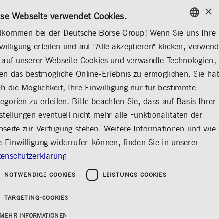
×
/
KONTAKT
REGELWERKE
EN
DE
ese Webseite verwendet Cookies.
lkommen bei der Deutsche Börse Group! Wenn Sie uns Ihre
ENGLISH
willigung erteilen und auf "Alle akzeptieren" klicken, verwen
MEDIA
NEWS & STORIES
MEDIENMITTEILUNGEN
GERMAN
 auf unserer Webseite Cookies und verwandte Technologien,
ENGLISH
en das bestmögliche Online-Erlebnis zu ermöglichen. Sie ha
Q2/2025: Gruppe
h die Möglichkeit, Ihre Einwilligung nur für bestimmte
egorien zu erteilen. Bitte beachten Sie, dass auf Basis Ihrer
Deutsche Börse
stellungen eventuell nicht mehr alle Funktionalitäten der
verzeichnet weiteres
seite zur Verfügung stehen. Weitere Informationen und wie 
strukturelles
e Einwilligung widerrufen können, finden Sie in unserer
Wachstum und starke
enschutzerklärung
operative
NOTWENDIGE COOKIES
LEISTUNGS-COOKIES
Skaleneffekte
TARGETING-COOKIES
Teilen
Drucken
MEHR INFORMATIONEN