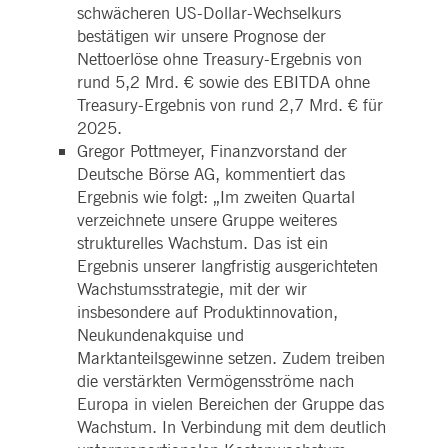
i_gc
5
Wird verwendet, um die
LinkedIn
schwächeren US-Dollar-Wechselkurs
Monate
Zustimmung des Gastes
Corporation
bestätigen wir unsere Prognose der
4
zur Verwendung von
.linkedin.com
Wochen
Cookies für nicht
Nettoerlöse ohne Treasury-Ergebnis von
wesentliche Zwecke zu
speichern
rund 5,2 Mrd. € sowie des EBITDA ohne
Treasury-Ergebnis von rund 2,7 Mrd. € für
pplicationGatewayAffinityCORS
deutsche-
Sitzung
Dieses Cookie wird vom
boerse.com
Application Gateway
2025.
zusätzlich zu
Gregor Pottmeyer, Finanzvorstand der
ApplicationGatewayAffini
verwendet, um die Sticky
Deutsche Börse AG, kommentiert das
Session auch bei Cross-
Origin-Anfragen
Ergebnis wie folgt: „Im zweiten Quartal
aufrechtzuerhalten.
verzeichnete unsere Gruppe weiteres
pplicationGatewayAffinityCORS
www.eurex.com
Sitzung
Dieses Cookie wird in
strukturelles Wachstum. Das ist ein
Verbindung mit dem
Lastausgleich verwendet,
Ergebnis unserer langfristig ausgerichteten
um sicherzustellen, dass
Wachstumsstrategie, mit der wir
Client-Anfragen auf den
gleichen Server für jede
insbesondere auf Produktinnovation,
Browsersitzung gerichtet
werden, die
Neukundenakquise und
Benutzererfahrung durch
Marktanteilsgewinne setzen. Zudem treiben
die Förderung einer
effektiven
die verstärkten Vermögensströme nach
Ressourcennutzung zu
Europa in vielen Bereichen der Gruppe das
verbessern. Insbesondere
unterstützt die CORS
Wachstum. In Verbindung mit dem deutlich
(Cross-Origin Resource
Sharing) Version die