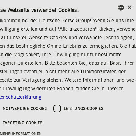
×
/
KONTAKT
REGELWERKE
EN
DE
ese Webseite verwendet Cookies.
lkommen bei der Deutsche Börse Group! Wenn Sie uns Ihre
ENGLISH
willigung erteilen und auf "Alle akzeptieren" klicken, verwen
MEDIA
NEWS & STORIES
MEDIENMITTEILUNGEN
GERMAN
 auf unserer Webseite Cookies und verwandte Technologien,
ENGLISH
en das bestmögliche Online-Erlebnis zu ermöglichen. Sie ha
Sirma Group Holding
h die Möglichkeit, Ihre Einwilligung nur für bestimmte
egorien zu erteilen. Bitte beachten Sie, dass auf Basis Ihrer
neu im Prime
stellungen eventuell nicht mehr alle Funktionalitäten der
Standard der
seite zur Verfügung stehen. Weitere Informationen und wie 
Frankfurter
e Einwilligung widerrufen können, finden Sie in unserer
Wertpapierbörse
enschutzerklärung
Teilen
Drucken
NOTWENDIGE COOKIES
LEISTUNGS-COOKIES
Erschienen am: 24.02.2026
Deutsche Börse
|
TARGETING-COOKIES
MEHR INFORMATIONEN