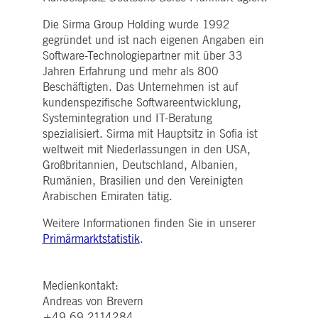
WSALBCORS
1
Für die weitere
Amazon.com Inc.
Woche
Unterstützung der
broadcaster.walls.io
Klebrigkeit mit CORS-
Die Sirma Group Holding wurde 1992
Anwendungsfällen nach
gegründet und ist nach eigenen Angaben ein
dem Chromium-Update
erstellen wir zusätzliche
Software-Technologiepartner mit über 33
Klebrigkeits-Cookies für
Jahren Erfahrung und mehr als 800
jede dieser dauerbasierte
Klebrigkeitsfunktionen mi
Beschäftigten. Das Unternehmen ist auf
dem Namen
kundenspezifische Softwareentwicklung,
AWSALBCORS (ALB).
Systemintegration und IT-Beratung
M_SESSIONID
deutsche-
Sitzung
Dieses Cookie ist für die
spezialisiert. Sirma mit Hauptsitz in Sofia ist
boerse.com
CAE-Verbindung
erforderlich.
weltweit mit Niederlassungen in den USA,
ookieScriptConsent
1 Jahr
Dieses Cookie wird vom
Großbritannien, Deutschland, Albanien,
CookieScript
Cookie-Script.com-Dienst
.deutsche-
Rumänien, Brasilien und den Vereinigten
verwendet, um die
boerse.com
Einwilligungseinstellunge
Arabischen Emiraten tätig.
für Besucher-Cookies zu
speichern. Das Cookie-
Weitere Informationen finden Sie in unserer
Banner von Cookie-
Script.com muss
Primärmarktstatistik
.
ordnungsgemäß
funktionieren.
pplicationGatewayAffinity
deutsche-
Sitzung
Dieses Cookie wird vom
boerse.com
Application Gateway zur
Medienkontakt:
Aufrechterhaltung der
Andreas von Brevern
Sticky Session verwendet.
+49 69 2114284