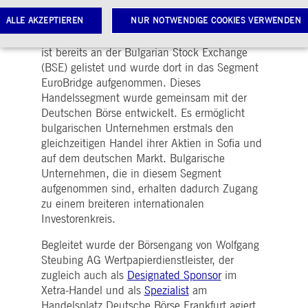
Seit heute notiert die Sirma Group Holding
ALLE AKZEPTIEREN
(ISIN: BG1100032140) im
NUR NOTWENDIGE COOKIES VERWENDEN
Prime Standard
der
Frankfurter Wertpapierbörse. Das Unternehmen
ist bereits an der Bulgarian Stock Exchange
(BSE) gelistet und wurde dort in das Segment
Notwendige Cookies
Leistungs-Cookies
Targeting-Cookies
EuroBridge aufgenommen. Dieses
Handelssegment wurde gemeinsam mit der
twendige Cookies ermöglichen Kernfunktionen der Website wie Benutzeranmeldung und
Deutschen Börse entwickelt. Es ermöglicht
toverwaltung. Ohne diese notwendigen Cookies kann die Website nicht richtig genutzt werden.
bulgarischen Unternehmen erstmals den
Gültig
ame
Anbieter / Domain
Beschreibung
gleichzeitigen Handel ihrer Aktien in Sofia und
bis
auf dem deutschen Markt. Bulgarische
pplicationGatewayAffinityCORS
www.deutsche-
Sitzung
Dieses Cookie wird vom
Unternehmen, die in diesem Segment
boerse.com
Application Gateway
zusätzlich zu
aufgenommen sind, erhalten dadurch Zugang
ApplicationGatewayAffini
zu einem breiteren internationalen
verwendet, um eine Sticky
Sitzung auch bei
Investorenkreis.
ursprungsübergreifenden
Anfragen
aufrechtzuerhalten.
Begleitet wurde der Börsengang von Wolfgang
Steubing AG Wertpapierdienstleister, der
pplicationGatewayAffinity
www.deutsche-
Sitzung
Dieses Cookie wird vom
boerse.com
Application Gateway
zugleich auch als
Designated Sponsor
im
verwendet, um eine Sticky
Xetra-Handel und als
Spezialist
am
Sitzung aufrechtzuerhalte
Handelsplatz Deutsche Börse Frankfurt agiert.