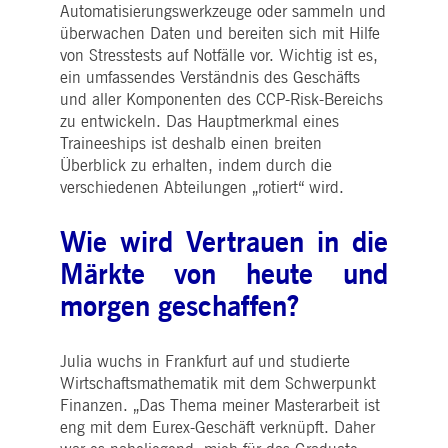
i_gc
5
Wird verwendet, um die
LinkedIn
Automatisierungswerkzeuge oder sammeln und
Monate
Zustimmung des Gastes
Corporation
überwachen Daten und bereiten sich mit Hilfe
4
zur Verwendung von
.linkedin.com
Wochen
Cookies für nicht
von Stresstests auf Notfälle vor. Wichtig ist es,
wesentliche Zwecke zu
ein umfassendes Verständnis des Geschäfts
speichern
und aller Komponenten des CCP-Risk-Bereichs
pplicationGatewayAffinityCORS
deutsche-
Sitzung
Dieses Cookie wird vom
zu entwickeln. Das Hauptmerkmal eines
boerse.com
Application Gateway
zusätzlich zu
Traineeships ist deshalb einen breiten
ApplicationGatewayAffini
verwendet, um die Sticky
Überblick zu erhalten, indem durch die
Session auch bei Cross-
verschiedenen Abteilungen „rotiert“ wird.
Origin-Anfragen
aufrechtzuerhalten.
Wie wird Vertrauen in die
pplicationGatewayAffinityCORS
www.eurex.com
Sitzung
Dieses Cookie wird in
Verbindung mit dem
Lastausgleich verwendet,
Märkte von heute und
um sicherzustellen, dass
Client-Anfragen auf den
morgen geschaffen?
gleichen Server für jede
Browsersitzung gerichtet
werden, die
Benutzererfahrung durch
Julia wuchs in Frankfurt auf und studierte
die Förderung einer
effektiven
Wirtschaftsmathematik mit dem Schwerpunkt
Ressourcennutzung zu
verbessern. Insbesondere
Finanzen. „Das Thema meiner Masterarbeit ist
unterstützt die CORS
eng mit dem Eurex-Geschäft verknüpft. Daher
(Cross-Origin Resource
Sharing) Version die