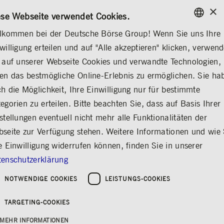
×
/
KONTAKT
REGELWERKE
EN
DE
ese Webseite verwendet Cookies.
lkommen bei der Deutsche Börse Group! Wenn Sie uns Ihre
ENGLISH
willigung erteilen und auf "Alle akzeptieren" klicken, verwen
MEDIA
NEWS & STORIES
INSIGHTS
GERMAN
 auf unserer Webseite Cookies und verwandte Technologien,
ENGLISH
en das bestmögliche Online-Erlebnis zu ermöglichen. Sie ha
Die subtile Kunst kein
h die Möglichkeit, Ihre Einwilligung nur für bestimmte
egorien zu erteilen. Bitte beachten Sie, dass auf Basis Ihrer
Risiko einzugehen
stellungen eventuell nicht mehr alle Funktionalitäten der
Teilen
Drucken
seite zur Verfügung stehen. Weitere Informationen und wie 
Menschen & Ideen bei der Deutsche Börse
e Einwilligung widerrufen können, finden Sie in unserer
Group
enschutzerklärung
NOTWENDIGE COOKIES
LEISTUNGS-COOKIES
Erschienen am: 09.06.2022
TARGETING-COOKIES
„The biggest risk is not taking any risk (...).”
Das bekannte Zitat von Facebook – jetzt Meta
MEHR INFORMATIONEN