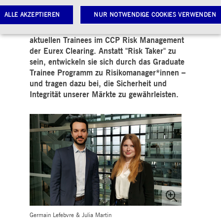
– Gründer Mark Zuckerberg gilt allerdings
ALLE AKZEPTIEREN
NUR NOTWENDIGE COOKIES VERWENDEN
nicht für jeden. Zumindest nicht für Julia
Martin und Germain Lefebvre, unsere
aktuellen Trainees im CCP Risk Management
der Eurex Clearing. Anstatt "Risk Taker" zu
Notwendige Cookies
Leistungs-Cookies
Targeting-Cookies
sein, entwickeln sie sich durch das Graduate
Trainee Programm zu Risikomanager*innen –
twendige Cookies ermöglichen Kernfunktionen der Website wie Benutzeranmeldung und
toverwaltung. Ohne diese notwendigen Cookies kann die Website nicht richtig genutzt werden.
und tragen dazu bei, die Sicherheit und
Integrität unserer Märkte zu gewährleisten.
Gültig
ame
Anbieter / Domain
Beschreibung
bis
pplicationGatewayAffinityCORS
www.deutsche-
Sitzung
Dieses Cookie wird vom
boerse.com
Application Gateway
zusätzlich zu
ApplicationGatewayAffini
verwendet, um eine Sticky
Sitzung auch bei
ursprungsübergreifenden
Anfragen
aufrechtzuerhalten.
pplicationGatewayAffinity
www.deutsche-
Sitzung
Dieses Cookie wird vom
boerse.com
Application Gateway
verwendet, um eine Sticky
Sitzung aufrechtzuerhalte
Germain Lefebvre & Julia Martin