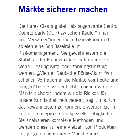
WSALBCORS
1
Für die weitere
Amazon.com Inc.
Woche
Unterstützung der
broadcaster.walls.io
Märkte sicherer machen
Klebrigkeit mit CORS-
Anwendungsfällen nach
dem Chromium-Update
erstellen wir zusätzliche
Die Eurex Clearing steht als sogenannte Central
Klebrigkeits-Cookies für
jede dieser dauerbasierte
Counterparty (CCP) zwischen Käufer*innen
Klebrigkeitsfunktionen mi
und Verkäufer*innen einer Transaktion und
dem Namen
AWSALBCORS (ALB).
spielen eine Schlüsselrolle im
Risikomanagement. Sie gewährleisten die
M_SESSIONID
deutsche-
Sitzung
Dieses Cookie ist für die
boerse.com
CAE-Verbindung
Stabilität der Finanzmärkte, unter anderem
erforderlich.
wenn Clearing-Mitglieder zahlungsunfähig
ookieScriptConsent
1 Jahr
Dieses Cookie wird vom
CookieScript
werden. „Wie der Deutsche Börse-Claim 'Wir
Cookie-Script.com-Dienst
.deutsche-
verwendet, um die
boerse.com
schaffen Vertrauen in die Märkte von heute und
Einwilligungseinstellunge
morgen' bereits verdeutlicht, machen wir die
für Besucher-Cookies zu
speichern. Das Cookie-
Märkte sicherer, indem wir die Risiken für
Banner von Cookie-
unsere Kundschaft reduzieren“, sagt Julia. Um
Script.com muss
ordnungsgemäß
das gewährleisten zu können, erwerben sie in
funktionieren.
ihrem Traineeprogramm spezielle Fähigkeiten.
pplicationGatewayAffinity
deutsche-
Sitzung
Dieses Cookie wird vom
Sie analysieren komplexe Methoden und
boerse.com
Application Gateway zur
Aufrechterhaltung der
wenden diese auf eine Vielzahl von Produkten
Sticky Session verwendet.
an, programmieren neue Modelle und