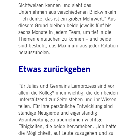
Zahlen und Buchstaben folgt, bei der es sich
Analysen des Websitebetreibers
.youtube.com
Sichtweisen kennen und sieht das
vermutlich um einen Referenzcode für die
verwendet, um
Unternehmen aus verschiedenen Blickwinkeln
Domain handelt, die das Cookie setzt.
Benutzerinteraktionen zu verfolgen
um die Nutzererfahrung zu
- ich denke, das ist ein großer Mehrwert.“ Aus
pk_id.7.5ea9
www.deutsche-
1 Jahr
Dieser Cookie-Name ist mit der Open Source-
optimieren und relevante Inhalte
diesem Grund bleiben beide jeweils fünf bis
boerse.com
Webanalyseplattform von Piwik verknüpft. Es
anzubieten.
wird verwendet, um Website-Eigentümern
sechs Monate in jedem Team, um tief in die
dabei zu helfen, das Besucherverhalten zu
_Secure-YEC
1
Dieser Cookie wird für YouTube-
YouTube, LLC
Themen eintauchen zu können – und beide
verfolgen und die Leistung der Website zu
Monat
Videodienste auf Webseiten
.youtube.com
messen. Es handelt sich um ein Muster-
verwendet und ist damit verbunde
sind bestrebt, das Maximum aus jeder Rotation
Cookie, bei dem auf das Präfix _pk_id eine
Videoinhaltsfunktionen auf
kurze Reihe von Zahlen und Buchstaben folgt
Webseiten zu aktivieren.
herauszuholen.
von denen angenommen wird, dass sie ein
Referenzcode für die Domäne sind, in der das
Cookie gesetzt wird.
Etwas zurückgeben
xvt
Sitzung
In diesem Cookie werden zwei Zeitstempel
Dynatrace LLC
gespeichert, um die Sitzungslänge und das
.deutsche-
Ende einer Sitzung zu bestimmen.
boerse.com
Für Julias und Germains Lernprozess sind vor
tPC
Sitzung
Dieser Cookie-Name ist mit Software von
Dynatrace LLC
allem die Kolleg*innen wichtig, die den beiden
Dynatrace verknüpft, einem
.deutsche-
unterstützend zur Seite stehen und ihr Wissen
Softwareunternehmen für Application
boerse.com
Performance Management (APM). Ihre
teilen. Für ihre persönliche Entwicklung sind
Software verwaltet die Verfügbarkeit und
Leistung von Softwareanwendungen und die
ständige Neugierde und eigenständig
Auswirkungen auf die Benutzererfahrung in
Verantwortung zu übernehmen wichtige
Form von Deep Transaction Tracing,
synthetischer Überwachung, Überwachung
Fähigkeiten, die beide hervorheben. „Ich hatte
realer Benutzer und Netzwerküberwachung.
die Möglichkeit, auf Leute zuzugehen und zu