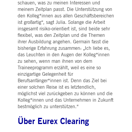
pk_ses.7.5ea9
www.deutsche-
29
Dieser Cookie-Name ist mit der Open Source-
schauen, was zu meinen Interessen und
boerse.com
Minuten
Webanalyseplattform von Piwik verknüpft. Es
meinem Zeitplan passt. Die Unterstützung von
58
wird verwendet, um Website-Eigentümern
Sekunden
dabei zu helfen, das Besucherverhalten zu
den Kolleg*innen aus allen Geschäftsbereichen
verfolgen und die Leistung der Website zu
ist großartig“, sagt Julia. Solange die Arbeit
messen. Es handelt sich um ein Muster-
Cookie, bei dem auf das Präfix _pk_ses eine
insgesamt risiko-orientiert ist, sind beide sehr
kurze Reihe von Zahlen und Buchstaben folgt
von denen angenommen wird, dass sie ein
flexibel, was den Zeitplan und die Themen
Referenzcode für die Domäne sind, die das
ihrer Ausbildung angehen. Germain fasst die
Cookie setzt.
bisherige Erfahrung zusammen: „Ich liebe es,
das Leuchten in den Augen der Kolleg*innen
zu sehen, wenn man ihnen von dem
Traineeprogramm erzählt, weil es eine so
einzigartige Gelegenheit für
Berufsanfänger*innen ist. Denn das Ziel bei
einer solchen Reise ist es letztendlich,
möglichst viel zurückgeben zu können und die
Kolleg*innen und das Unternehmen in Zukunft
bestmöglich zu unterstützen.“
Über Eurex Clearing