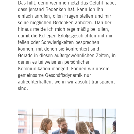
pk_ses.7.5ea9
www.deutsche-
29
Dieser Cookie-Name ist mit der Open Source-
Das hilft, denn wenn ich jetzt das Gefühl habe,
boerse.com
Minuten
Webanalyseplattform von Piwik verknüpft. Es
dass jemand Bedenken hat, kann ich ihn
58
wird verwendet, um Website-Eigentümern
Sekunden
dabei zu helfen, das Besucherverhalten zu
einfach anrufen, offen Fragen stellen und mir
verfolgen und die Leistung der Website zu
seine möglichen Bedenken anhören. Darüber
messen. Es handelt sich um ein Muster-
Cookie, bei dem auf das Präfix _pk_ses eine
hinaus melde ich mich regelmäßig bei allen,
kurze Reihe von Zahlen und Buchstaben folgt
von denen angenommen wird, dass sie ein
damit die Kollegen Erfolgsgeschichten mit mir
Referenzcode für die Domäne sind, die das
teilen oder Schwierigkeiten besprechen
Cookie setzt.
können, mit denen sie konfrontiert sind.
Gerade in diesen außergewöhnlichen Zeiten, in
denen es teilweise an persönlicher
Kommunikation mangelt, können wir unsere
gemeinsame Geschäftsdynamik nur
aufrechterhalten, wenn wir absolut transparent
sind.