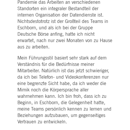
Pandemie das Arbeiten an verschiedenen
Zahlen und Buchstaben folgt, bei der es sich
Analysen des Websitebetreibers
.youtube.com
vermutlich um einen Referenzcode für die
Standorten ein integraler Bestandteil der
verwendet, um
Domain handelt, die das Cookie setzt.
Benutzerinteraktionen zu verfolgen
internen Organisation der Datendienste ist.
um die Nutzererfahrung zu
pk_id.7.5ea9
www.deutsche-
1 Jahr
Dieser Cookie-Name ist mit der Open Source-
optimieren und relevante Inhalte
Nichtsdestotrotz ist der Großteil des Teams in
boerse.com
Webanalyseplattform von Piwik verknüpft. Es
anzubieten.
Eschborn, und als ich bei der Gruppe
wird verwendet, um Website-Eigentümern
dabei zu helfen, das Besucherverhalten zu
_Secure-YEC
1
Dieser Cookie wird für YouTube-
YouTube, LLC
Deutsche Börse anfing, hatte ich nicht
verfolgen und die Leistung der Website zu
Monat
Videodienste auf Webseiten
.youtube.com
erwartet, nach nur zwei Monaten von zu Hause
messen. Es handelt sich um ein Muster-
verwendet und ist damit verbunde
Cookie, bei dem auf das Präfix _pk_id eine
Videoinhaltsfunktionen auf
aus zu arbeiten.
kurze Reihe von Zahlen und Buchstaben folgt
Webseiten zu aktivieren.
von denen angenommen wird, dass sie ein
Referenzcode für die Domäne sind, in der das
Mein Führungsstil basiert sehr stark auf dem
Cookie gesetzt wird.
Verständnis für die Bedürfnisse meiner
xvt
Sitzung
In diesem Cookie werden zwei Zeitstempel
Dynatrace LLC
Mitarbeiter. Natürlich ist das jetzt schwieriger,
gespeichert, um die Sitzungslänge und das
.deutsche-
da ich bei Telefon- und Videokonferenzen nur
Ende einer Sitzung zu bestimmen.
boerse.com
eine begrenzte Sicht habe, da ich weder die
tPC
Sitzung
Dieser Cookie-Name ist mit Software von
Dynatrace LLC
Mimik noch die Körpersprache aller
Dynatrace verknüpft, einem
.deutsche-
Softwareunternehmen für Application
boerse.com
wahrnehmen kann. Ich bin froh, dass ich zu
Performance Management (APM). Ihre
Beginn, in Eschborn, die Gelegenheit hatte,
Software verwaltet die Verfügbarkeit und
Leistung von Softwareanwendungen und die
meine Teams persönlich kennen zu lernen und
Auswirkungen auf die Benutzererfahrung in
Form von Deep Transaction Tracing,
Beziehungen aufzubauen, um gegenseitiges
synthetischer Überwachung, Überwachung
Vertrauen zu entwickeln.
realer Benutzer und Netzwerküberwachung.