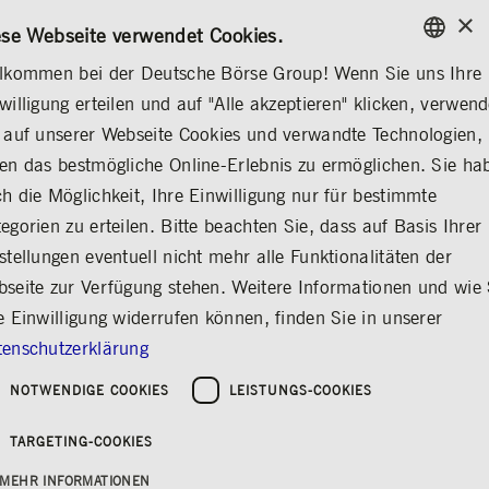
×
/
KONTAKT
REGELWERKE
DE
EN
ese Webseite verwendet Cookies.
lkommen bei der Deutsche Börse Group! Wenn Sie uns Ihre
ENGLISH
willigung erteilen und auf "Alle akzeptieren" klicken, verwen
MEDIA
NEWS & STORIES
INSIGHTS
GERMAN
 auf unserer Webseite Cookies und verwandte Technologien,
ENGLISH
en das bestmögliche Online-Erlebnis zu ermöglichen. Sie ha
Nachgefragt bei
h die Möglichkeit, Ihre Einwilligung nur für bestimmte
egorien zu erteilen. Bitte beachten Sie, dass auf Basis Ihrer
Alireza Dorfard
stellungen eventuell nicht mehr alle Funktionalitäten der
Teilen
Drucken
seite zur Verfügung stehen. Weitere Informationen und wie 
Alireza Dorfard, Head of Department Data
e Einwilligung widerrufen können, finden Sie in unserer
Services
enschutzerklärung
NOTWENDIGE COOKIES
LEISTUNGS-COOKIES
Erschienen am: 28.05.2020
TARGETING-COOKIES
Es ist nun einige Monate her, dass Alireza
Dorfard die Leitung des Bereichs Data
MEHR INFORMATIONEN