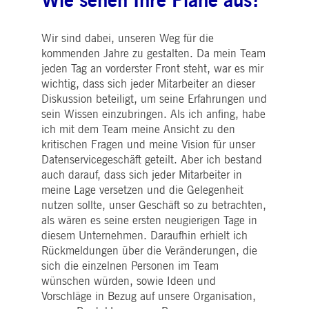
Wie sehen Ihre Pläne aus?
i_gc
5
Wird verwendet, um die
LinkedIn
Monate
Zustimmung des Gastes
Corporation
4
zur Verwendung von
.linkedin.com
Wochen
Cookies für nicht
Wir sind dabei, unseren Weg für die
wesentliche Zwecke zu
kommenden Jahre zu gestalten. Da mein Team
speichern
jeden Tag an vorderster Front steht, war es mir
pplicationGatewayAffinityCORS
deutsche-
Sitzung
Dieses Cookie wird vom
wichtig, dass sich jeder Mitarbeiter an dieser
boerse.com
Application Gateway
zusätzlich zu
Diskussion beteiligt, um seine Erfahrungen und
ApplicationGatewayAffini
verwendet, um die Sticky
sein Wissen einzubringen. Als ich anfing, habe
Session auch bei Cross-
ich mit dem Team meine Ansicht zu den
Origin-Anfragen
aufrechtzuerhalten.
kritischen Fragen und meine Vision für unser
Datenservicegeschäft geteilt. Aber ich bestand
pplicationGatewayAffinityCORS
www.eurex.com
Sitzung
Dieses Cookie wird in
Verbindung mit dem
auch darauf, dass sich jeder Mitarbeiter in
Lastausgleich verwendet,
meine Lage versetzen und die Gelegenheit
um sicherzustellen, dass
Client-Anfragen auf den
nutzen sollte, unser Geschäft so zu betrachten,
gleichen Server für jede
als wären es seine ersten neugierigen Tage in
Browsersitzung gerichtet
werden, die
diesem Unternehmen. Daraufhin erhielt ich
Benutzererfahrung durch
die Förderung einer
Rückmeldungen über die Veränderungen, die
effektiven
sich die einzelnen Personen im Team
Ressourcennutzung zu
verbessern. Insbesondere
wünschen würden, sowie Ideen und
unterstützt die CORS
Vorschläge in Bezug auf unsere Organisation,
(Cross-Origin Resource
Sharing) Version die