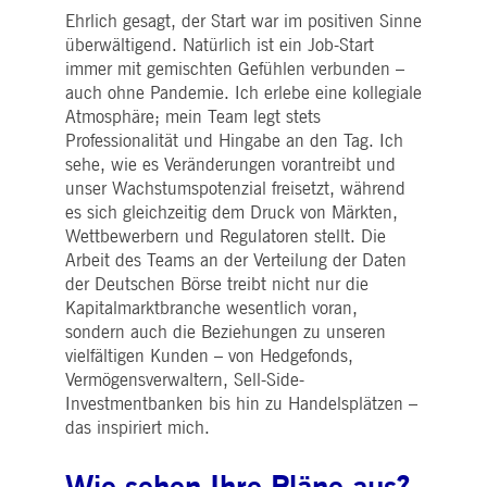
WSALBCORS
1
Für die weitere
Amazon.com Inc.
Ehrlich gesagt, der Start war im positiven Sinne
Woche
Unterstützung der
broadcaster.walls.io
Klebrigkeit mit CORS-
überwältigend. Natürlich ist ein Job-Start
Anwendungsfällen nach
dem Chromium-Update
immer mit gemischten Gefühlen verbunden –
erstellen wir zusätzliche
auch ohne Pandemie. Ich erlebe eine kollegiale
Klebrigkeits-Cookies für
jede dieser dauerbasierte
Atmosphäre; mein Team legt stets
Klebrigkeitsfunktionen mi
Professionalität und Hingabe an den Tag. Ich
dem Namen
AWSALBCORS (ALB).
sehe, wie es Veränderungen vorantreibt und
unser Wachstumspotenzial freisetzt, während
M_SESSIONID
deutsche-
Sitzung
Dieses Cookie ist für die
boerse.com
CAE-Verbindung
es sich gleichzeitig dem Druck von Märkten,
erforderlich.
Wettbewerbern und Regulatoren stellt. Die
ookieScriptConsent
1 Jahr
Dieses Cookie wird vom
CookieScript
Arbeit des Teams an der Verteilung der Daten
Cookie-Script.com-Dienst
.deutsche-
verwendet, um die
boerse.com
der Deutschen Börse treibt nicht nur die
Einwilligungseinstellunge
Kapitalmarktbranche wesentlich voran,
für Besucher-Cookies zu
speichern. Das Cookie-
sondern auch die Beziehungen zu unseren
Banner von Cookie-
vielfältigen Kunden – von Hedgefonds,
Script.com muss
ordnungsgemäß
Vermögensverwaltern, Sell-Side-
funktionieren.
Investmentbanken bis hin zu Handelsplätzen –
pplicationGatewayAffinity
deutsche-
Sitzung
Dieses Cookie wird vom
das inspiriert mich.
boerse.com
Application Gateway zur
Aufrechterhaltung der
Sticky Session verwendet.