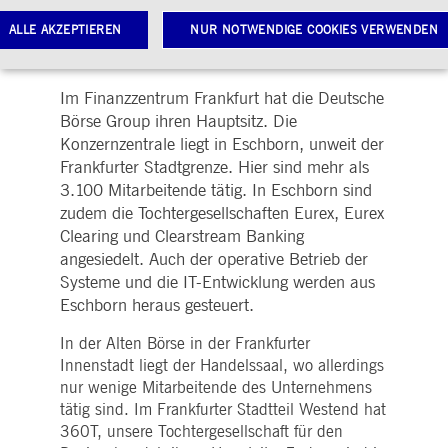
ALLE AKZEPTIEREN
NUR NOTWENDIGE COOKIES VERWENDEN
Im Finanzzentrum Frankfurt hat die Deutsche
Notwendige Cookies
Leistungs-Cookies
Targeting-Cookies
Börse Group ihren Hauptsitz. Die
Konzernzentrale liegt in Eschborn, unweit der
twendige Cookies ermöglichen Kernfunktionen der Website wie Benutzeranmeldung und
Frankfurter Stadtgrenze. Hier sind mehr als
toverwaltung. Ohne diese notwendigen Cookies kann die Website nicht richtig genutzt werden.
3.100 Mitarbeitende tätig. In Eschborn sind
Gültig
ame
Anbieter / Domain
Beschreibung
zudem die Tochtergesellschaften Eurex, Eurex
bis
Clearing und Clearstream Banking
pplicationGatewayAffinityCORS
www.deutsche-
Sitzung
Dieses Cookie wird vom
boerse.com
Application Gateway
angesiedelt. Auch der operative Betrieb der
zusätzlich zu
Systeme und die IT-Entwicklung werden aus
ApplicationGatewayAffini
verwendet, um eine Sticky
Eschborn heraus gesteuert.
Sitzung auch bei
ursprungsübergreifenden
Anfragen
In der Alten Börse in der Frankfurter
aufrechtzuerhalten.
Innenstadt liegt der Handelssaal, wo allerdings
pplicationGatewayAffinity
www.deutsche-
Sitzung
Dieses Cookie wird vom
nur wenige Mitarbeitende des Unternehmens
boerse.com
Application Gateway
tätig sind. Im Frankfurter Stadtteil Westend hat
verwendet, um eine Sticky
Sitzung aufrechtzuerhalte
360T, unsere Tochtergesellschaft für den