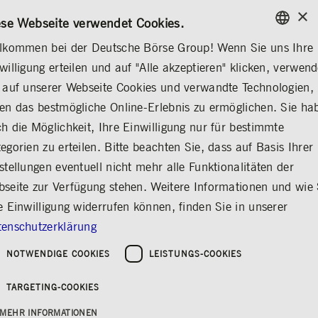
×
/
KONTAKT
REGELWERKE
EN
DE
ese Webseite verwendet Cookies.
lkommen bei der Deutsche Börse Group! Wenn Sie uns Ihre
ENGLISH
willigung erteilen und auf "Alle akzeptieren" klicken, verwen
...
DEUTSCHE BÖRSE GROUP
FRANKFURT/ESCHBORN
GERMAN
 auf unserer Webseite Cookies und verwandte Technologien,
ENGLISH
en das bestmögliche Online-Erlebnis zu ermöglichen. Sie ha
Frankfurt am
h die Möglichkeit, Ihre Einwilligung nur für bestimmte
egorien zu erteilen. Bitte beachten Sie, dass auf Basis Ihrer
Main/Eschborn
stellungen eventuell nicht mehr alle Funktionalitäten der
Teilen
Drucken
seite zur Verfügung stehen. Weitere Informationen und wie 
Deutsche Börse Group weltweit
e Einwilligung widerrufen können, finden Sie in unserer
enschutzerklärung
NOTWENDIGE COOKIES
LEISTUNGS-COOKIES
TARGETING-COOKIES
MEHR INFORMATIONEN