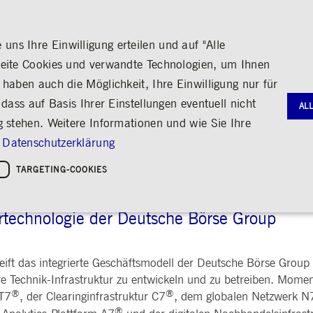
ns Ihre Einwilligung erteilen und auf "Alle
seite Cookies und verwandte Technologien, um Ihnen
haben auch die Möglichkeit, Ihre Einwilligung nur für
S
MEDIA
KARRIERE
ÜBER UNS
dass auf Basis Ihrer Einstellungen eventuell nicht
AL
TECHNOLOGY
g stehen. Weitere Informationen und wie Sie Ihre
G
RNANCE
HANDEL
AKTIE & ANLEIHEN
MEDIENKALENDER
ENGAGEMENT
FINANZB
MEDIATH
Datenschutzerklärung
gie
Bildung
Börse erleben
Frankfurter Wertpapierbörse
Stammdaten
Geschäftsb
Fotos
Policies &
Kultur
TARGETING-COOKIES
Handelsplätze
Kennzahlen & Dividende
Zwischenb
Videos
Sozialer Zusammenhalt
Regelwerke
Analyst*innen
Archiv
Audio
leichheit
hreiben
Handelsnews
Aktionärsstruktur
ng
Handelsstatistiken
Aktienrückkauf
turtechnologie der Deutsche Börse Group
e
Anleihen
Kredit-Ratings
Notwendige Cookies
Leistungs-Cookies
Targeting-Cookies
ift das integrierte Geschäftsmodell der Deutsche Börse Group 
STATISTIKEN
MITTEIL
g und Kontoverwaltung. Ohne diese notwendigen Cookies kann die Website nicht richtig genut
tive Technik-Infrastruktur zu entwickeln und zu betreiben. Mome
Medienmit
®
®
 T7
, der Clearinginfrastruktur C7
, dem globalen Netzwerk N
bung
Ad-hoc-M
®
Eigengesch