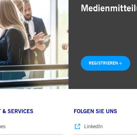
Medienmittei
Einfache und kostenlose
Individuelle Auswahl de
Aktuelle Mitteilungen di
REGISTRIEREN
 & SERVICES
FOLGEN SIE UNS
nes
LinkedIn