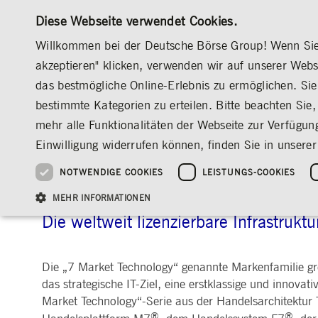
Diese Webseite verwendet Cookies.
Willkommen bei der Deutsche Börse Group! Wenn Sie u
akzeptieren" klicken, verwenden wir auf unserer Web
das bestmögliche Online-Erlebnis zu ermöglichen. Sie 
MÄRKTE & SERVICES
INVESTOR RELATION
bestimmte Kategorien zu erteilen. Bitte beachten Sie, 
ÜBERBLICK
ÜBERBLICK
ÜBERBLICK
ÜBERBLICK
MÄRKTE & SERVICES
INFORMATION TECHNOLOGY
7 MARKET 
mehr alle Funktionalitäten der Webseite zur Verfügun
INVESTMENT
DEUTSCHE BÖRSE GROUP
DEUTSCHE BÖRSE GROUP
DEUTSCHE BÖRSE GROUP
PRE-IPO & LISTIN
CORPORATE GOVE
NEWS & STORIES
NACHHALTIGKEIT
MANAGEMENT SOLUTIONS
AUF EINEN BLICK
AUF EINEN BLICK
Einwilligung widerrufen können, finden Sie in unserer
25 Jahre IPO
Nachhaltigkeitsstrate
Vorstand
ESG-Governance
Software Solutions
Unternehmenskennzahlen
Was wir tun
Going Public
Vorstand
Medienmitteilungen
Organisation
Reports, Statements, 
NOTWENDIGE COOKIES
LEISTUNGS-COOKIES
7 Market Technology
ESG-Daten & -Research
Ziele & Ausblick
Unsere Strategie
Being Public
Aufsichtsrat
Insights
Standorte weltweit
Guidelines
Index
Unser ESG-Profil
Unternehmenskennzahlen
Marktstruktur
Vergütung
Explainers
Veranstaltungen
Inklusion & Chanceng
Statistiken
Statistiken & Rundsc
Abschlussprüfer
Social Media
MEHR INFORMATIONEN
Group-Websites
Kontakt
Strategische
Entsprechenserkläru
Die weltweit lizenzierbare Infrastruk
Veranstaltungsformat
Satzung
Compliance
NACHWUCHSFÖRDERUNG
PR-Volontariat
Die „7 Market Technology“ genannte Markenfamilie gre
Angebote für Journalist*innen
HAUPTVERSAMMLUNG
PRÄSENTATIONEN
Notwendige Cookies ermöglichen Kernfunktionen der Website wie Benutzeranmeldun
das strategische IT-Ziel, eine erstklassige und innova
Archiv
Gültig
Market Technology“-Serie aus der Handelsarchitektur
Name
Anbieter / Domain
Beschrei
bis
®
®