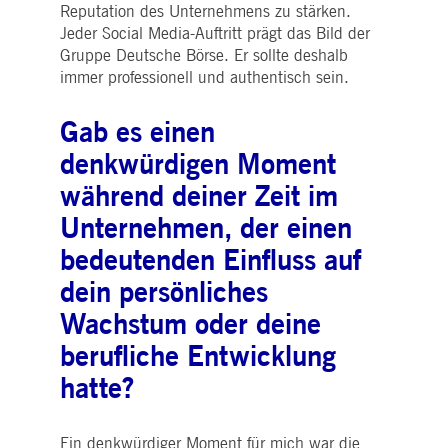
pk_ses.7.5ea9
www.deutsche-
29
Dieser Cookie-Name ist mit der Open Source-
Reputation des Unternehmens zu stärken.
boerse.com
Minuten
Webanalyseplattform von Piwik verknüpft. Es
Jeder Social Media-Auftritt prägt das Bild der
58
wird verwendet, um Website-Eigentümern
Sekunden
dabei zu helfen, das Besucherverhalten zu
Gruppe Deutsche Börse. Er sollte deshalb
verfolgen und die Leistung der Website zu
messen. Es handelt sich um ein Muster-
immer professionell und authentisch sein.
Cookie, bei dem auf das Präfix _pk_ses eine
kurze Reihe von Zahlen und Buchstaben folgt
von denen angenommen wird, dass sie ein
Gab es einen
Referenzcode für die Domäne sind, die das
Cookie setzt.
denkwürdigen Moment
während deiner Zeit im
Unternehmen, der einen
bedeutenden Einfluss auf
dein persönliches
Wachstum oder deine
berufliche Entwicklung
hatte?
Ein denkwürdiger Moment für mich war die