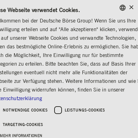
×
/
KONTAKT
REGELWERKE
DE
EN
ese Webseite verwendet Cookies.
lkommen bei der Deutsche Börse Group! Wenn Sie uns Ihre
ENGLISH
willigung erteilen und auf "Alle akzeptieren" klicken, verwen
MEDIA
NEWS & STORIES
INSIGHTS
GERMAN
 auf unserer Webseite Cookies und verwandte Technologien,
ENGLISH
en das bestmögliche Online-Erlebnis zu ermöglichen. Sie ha
Inter(n)view: Joelle
h die Möglichkeit, Ihre Einwilligung nur für bestimmte
egorien zu erteilen. Bitte beachten Sie, dass auf Basis Ihrer
Marie John
stellungen eventuell nicht mehr alle Funktionalitäten der
Teilen
Drucken
seite zur Verfügung stehen. Weitere Informationen und wie 
Menschen & Ideen bei der Deutsche Börse
e Einwilligung widerrufen können, finden Sie in unserer
Group
enschutzerklärung
NOTWENDIGE COOKIES
LEISTUNGS-COOKIES
Erschienen am: 26.06.2023
TARGETING-COOKIES
In unserer Inter(n)view Serie geben euch
unsere Praktikant*innen, Trainees und
MEHR INFORMATIONEN