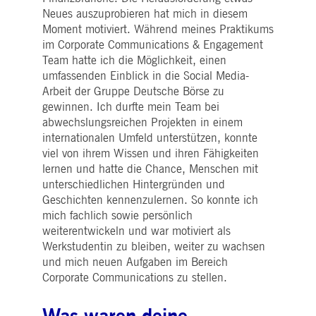
i_gc
5
Wird verwendet, um die
LinkedIn
Neues auszuprobieren hat mich in diesem
Monate
Zustimmung des Gastes
Corporation
4
zur Verwendung von
.linkedin.com
Moment motiviert. Während meines Praktikums
Wochen
Cookies für nicht
im Corporate Communications & Engagement
wesentliche Zwecke zu
speichern
Team hatte ich die Möglichkeit, einen
umfassenden Einblick in die Social Media-
pplicationGatewayAffinityCORS
deutsche-
Sitzung
Dieses Cookie wird vom
boerse.com
Application Gateway
Arbeit der Gruppe Deutsche Börse zu
zusätzlich zu
ApplicationGatewayAffini
gewinnen. Ich durfte mein Team bei
verwendet, um die Sticky
abwechslungsreichen Projekten in einem
Session auch bei Cross-
Origin-Anfragen
internationalen Umfeld unterstützen, konnte
aufrechtzuerhalten.
viel von ihrem Wissen und ihren Fähigkeiten
pplicationGatewayAffinityCORS
www.eurex.com
Sitzung
Dieses Cookie wird in
lernen und hatte die Chance, Menschen mit
Verbindung mit dem
unterschiedlichen Hintergründen und
Lastausgleich verwendet,
um sicherzustellen, dass
Geschichten kennenzulernen. So konnte ich
Client-Anfragen auf den
mich fachlich sowie persönlich
gleichen Server für jede
Browsersitzung gerichtet
weiterentwickeln und war motiviert als
werden, die
Benutzererfahrung durch
Werkstudentin zu bleiben, weiter zu wachsen
die Förderung einer
und mich neuen Aufgaben im Bereich
effektiven
Ressourcennutzung zu
Corporate Communications zu stellen.
verbessern. Insbesondere
unterstützt die CORS
(Cross-Origin Resource
Sharing) Version die