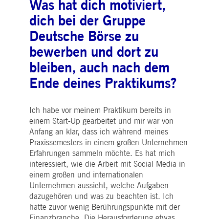
Was hat dich motiviert,
WSALBCORS
1
Für die weitere
Amazon.com Inc.
Woche
Unterstützung der
broadcaster.walls.io
Klebrigkeit mit CORS-
dich bei der Gruppe
Anwendungsfällen nach
dem Chromium-Update
Deutsche Börse zu
erstellen wir zusätzliche
Klebrigkeits-Cookies für
bewerben und dort zu
jede dieser dauerbasierte
Klebrigkeitsfunktionen mi
bleiben, auch nach dem
dem Namen
AWSALBCORS (ALB).
Ende deines Praktikums?
M_SESSIONID
deutsche-
Sitzung
Dieses Cookie ist für die
boerse.com
CAE-Verbindung
erforderlich.
Ich habe vor meinem Praktikum bereits in
ookieScriptConsent
1 Jahr
Dieses Cookie wird vom
CookieScript
Cookie-Script.com-Dienst
.deutsche-
einem Start-Up gearbeitet und mir war von
verwendet, um die
boerse.com
Anfang an klar, dass ich während meines
Einwilligungseinstellunge
für Besucher-Cookies zu
Praxissemesters in einem großen Unternehmen
speichern. Das Cookie-
Erfahrungen sammeln möchte. Es hat mich
Banner von Cookie-
Script.com muss
interessiert, wie die Arbeit mit Social Media in
ordnungsgemäß
einem großen und internationalen
funktionieren.
Unternehmen aussieht, welche Aufgaben
pplicationGatewayAffinity
deutsche-
Sitzung
Dieses Cookie wird vom
boerse.com
Application Gateway zur
dazugehören und was zu beachten ist. Ich
Aufrechterhaltung der
hatte zuvor wenig Berührungspunkte mit der
Sticky Session verwendet.
Finanzbranche. Die Herausforderung etwas